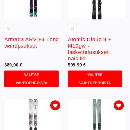
Armada ARV 84 Long
Atomic Cloud 9 +
twintipsukset
M10gw -
laskettelusukset
naisille
389,90
€
599,99
€
VALITSE
VALITSE
VAIHTOEHDOISTA
VAIHTOEHDOISTA
Tällä
Tällä
tuotteella
tuotteella
on
on
useampi
useampi
muunnelma.
muunnelma.
Lisää
Lisää
toivelistaan
toivelistaan
Voit
Voit
tehdä
tehdä