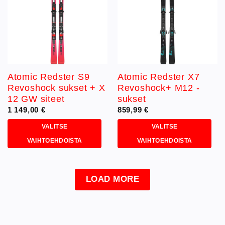
toivelistaan
toivelistaan
Voit
valinnat
tehdä
tuotteen
valinnat
sivulla.
tuotteen
sivulla.
Atomic Redster S9
Atomic Redster X7
Revoshock sukset + X
Revoshock+ M12 -
12 GW siteet
sukset
1 149,00
€
859,99
€
VALITSE
VALITSE
VAIHTOEHDOISTA
VAIHTOEHDOISTA
Tällä
Tällä
tuotteella
tuotteella
on
on
LOAD MORE
useampi
useampi
muunnelma.
muunnelma.
Voit
Voit
tehdä
tehdä