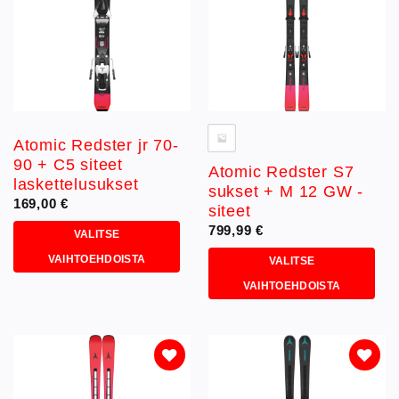
Voit
valinnat
tehdä
tuotteen
valinnat
sivulla.
tuotteen
sivulla.
Atomic Redster jr 70-
90 + C5 siteet
Atomic Redster S7
laskettelusukset
sukset + M 12 GW -
169,00
€
siteet
799,99
€
VALITSE
VAIHTOEHDOISTA
VALITSE
Tällä
VAIHTOEHDOISTA
tuotteella
Tällä
on
tuotteella
useampi
on
muunnelma.
useampi
Voit
muunnelma.
Lisää
Lisää
tehdä