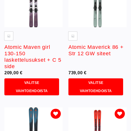
valinnat
valinnat
tuotteen
tuotteen
sivulla.
sivulla.
Atomic Maven girl
Atomic Maverick 86 +
130-150
Str 12 GW siteet
laskettelusukset + C 5
side
209,00
€
739,00
€
VALITSE
VALITSE
VAIHTOEHDOISTA
VAIHTOEHDOISTA
Tällä
Tällä
tuotteella
tuotteella
on
on
useampi
useampi
muunnelma.
muunnelma.
Lisää
Lisää
toivelistaan
toivelistaan
Voit
Voit