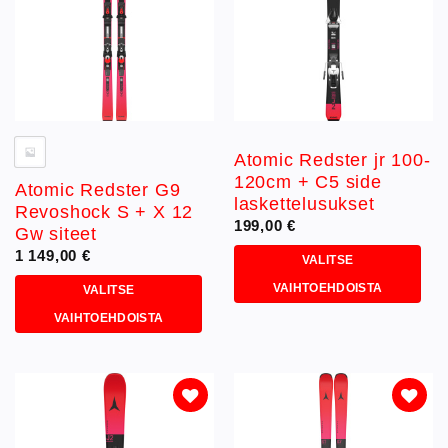
Voit
Voit
tehdä
tehdä
valinnat
valinnat
tuotteen
tuotteen
sivulla.
sivulla.
Atomic Redster jr 100-
120cm + C5 side
Atomic Redster G9
laskettelusukset
Revoshock S + X 12
199,00
€
Gw siteet
1 149,00
€
VALITSE
VAIHTOEHDOISTA
VALITSE
Tällä
VAIHTOEHDOISTA
tuotteella
Tällä
on
tuotteella
useampi
on
muunnelma.
useampi
Voit
muunnelma.
Lisää
Lisää
tehdä
toivelistaan
toivelistaan