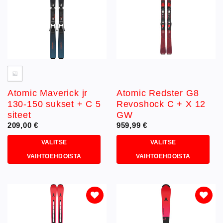
tehdä
tehdä
valinnat
valinnat
tuotteen
tuotteen
sivulla.
sivulla.
Atomic Maverick jr
Atomic Redster G8
130-150 sukset + C 5
Revoshock C + X 12
siteet
GW
209,00
€
959,99
€
VALITSE
VALITSE
VAIHTOEHDOISTA
VAIHTOEHDOISTA
Tällä
Tällä
tuotteella
tuotteella
on
on
useampi
useampi
muunnelma.
muunnelma.
Lisää
Lisää
toivelistaan
toivelistaan