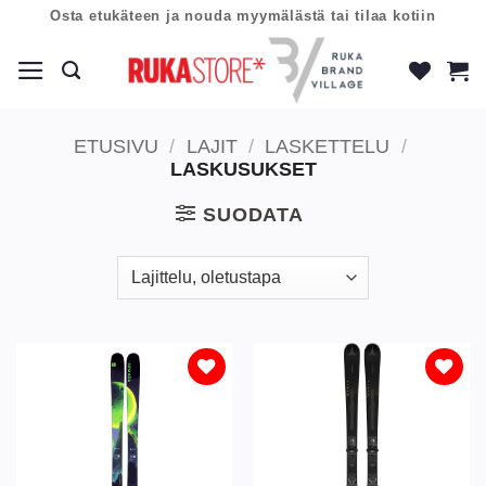
Skip
Osta etukäteen ja nouda myymälästä tai tilaa kotiin
to
content
ETUSIVU
/
LAJIT
/
LASKETTELU
/
LASKUSUKSET
SUODATA
Lisää
Lisää
toivelistaan
toivelistaan