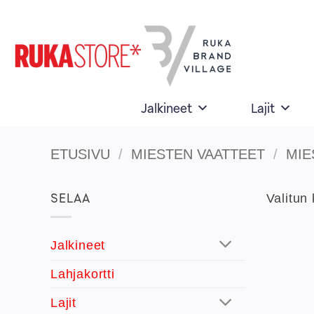
Skip
to
content
Jalkineet
Lajit
ETUSIVU
/
MIESTEN VAATTEET
/
MIE
SELAA
Valitun 
Jalkineet
Lahjakortti
Lajit