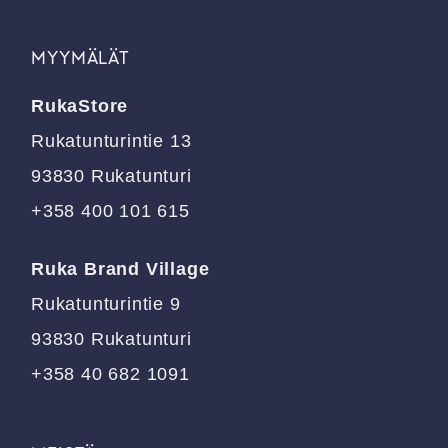
muunnelma.
useampi
Voit
muunnelma.
tehdä
MYYMÄLÄT
Voit
valinnat
tehdä
tuotteen
RukaStore
valinnat
sivulla.
tuotteen
Rukatunturintie 13
sivulla.
93830 Rukatunturi
+358 400 101 615
Ruka Brand Village
Rukatunturintie 9
93830 Rukatunturi
+358 40 682 1091