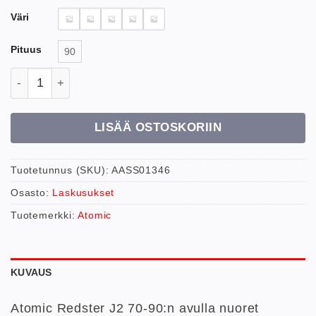
Väri
Pituus
90
Atomic Redster jr 70-90 + C5 siteet laskettelusukse
LISÄÄ OSTOSKORIIN
Tuotetunnus (SKU):
AASS01346
Osasto:
Laskusukset
Tuotemerkki:
Atomic
KUVAUS
Atomic Redster J2 70-90:n avulla nuoret