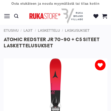
Skip
Osta etukäteen ja nouda myymälästä tai tilaa kotiin
to
content
ETUSIVU
/
LAJIT
/
LASKETTELU
/
LASKUSUKSET
ATOMIC REDSTER JR 70-90 + C5 SITEET
LASKETTELUSUKSET
Lisää
toivelistaan