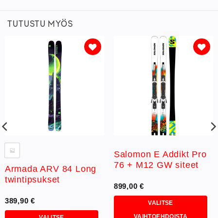
TUTUSTU MYÖS
Lisää
Lisää
toivelistaan
toivelistaan
Salomon E Addikt Pro
76 + M12 GW siteet
Armada ARV 84 Long
twintipsukset
899,00
€
389,90
€
VALITSE
VAIHTOEHDOISTA
VALITSE