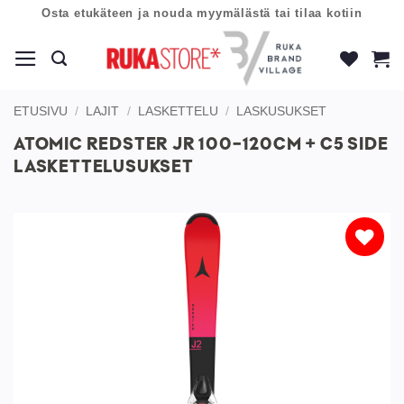
Skip
Osta etukäteen ja nouda myymälästä tai tilaa kotiin
to
content
ETUSIVU
/
LAJIT
/
LASKETTELU
/
LASKUSUKSET
ATOMIC REDSTER JR 100-120CM + C5 SIDE
LASKETTELUSUKSET
Lisää
toivelistaan