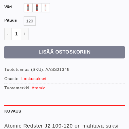
Väri
Pituus
120
Atomic Redster jr 100-120cm + C5 side laskettelusu
LISÄÄ OSTOSKORIIN
Tuotetunnus (SKU):
AASS01348
Osasto:
Laskusukset
Tuotemerkki:
Atomic
KUVAUS
Atomic Redster J2 100-120 on mahtava suksi