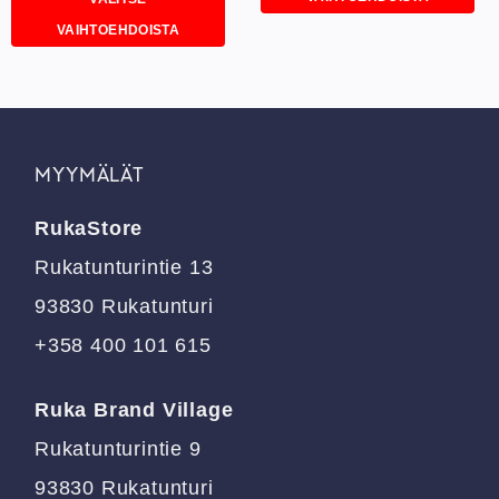
Tällä
VAIHTOEHDOISTA
tuotteella
Tällä
on
tuotteella
useampi
on
muunnelma.
useampi
Voit
muunnelma.
tehdä
MYYMÄLÄT
Voit
valinnat
tehdä
tuotteen
RukaStore
valinnat
sivulla.
tuotteen
Rukatunturintie 13
sivulla.
93830 Rukatunturi
+358 400 101 615
Ruka Brand Village
Rukatunturintie 9
93830 Rukatunturi