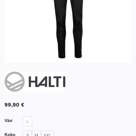
99,90
€
Väri
Koko
S
M
XXL