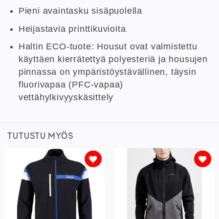
Pieni avaintasku sisäpuolella
Heijastavia printtikuvioita
Haltin ECO-tuote: Housut ovat valmistettu
käyttäen kierrätettyä polyesteriä ja housujen
pinnassa on ympäristöystävällinen, täysin
fluorivapaa (PFC-vapaa)
vettähylkivyyskäsittely
TUTUSTU MYÖS
Lisää
Lisää
toivelistaan
toivelistaan