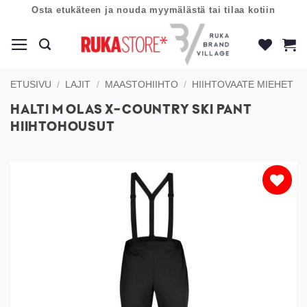
Skip
Osta etukäteen ja nouda myymälästä tai tilaa kotiin
to
content
ETUSIVU
/
LAJIT
/
MAASTOHIIHTO
/
HIIHTOVAATE MIEHET
HALTI M OLAS X-COUNTRY SKI PANT
HIIHTOHOUSUT
Lisää
toivelistaan