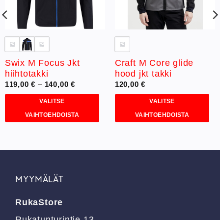
Swix M Focus Jkt
Craft M Core glide
hiihtotakki
hood jkt takki
Hintaluokka:
119,00
€
–
140,00
€
120,00
€
119,00 €
-
VALITSE
VALITSE
140,00 €
VAIHTOEHDOISTA
VAIHTOEHDOISTA
Tällä
Tällä
tuotteella
tuotteella
on
on
useampi
useampi
muunnelma.
muunnelma.
MYYMÄLÄT
Voit
Voit
tehdä
tehdä
RukaStore
valinnat
valinnat
tuotteen
tuotteen
Rukatunturintie 13