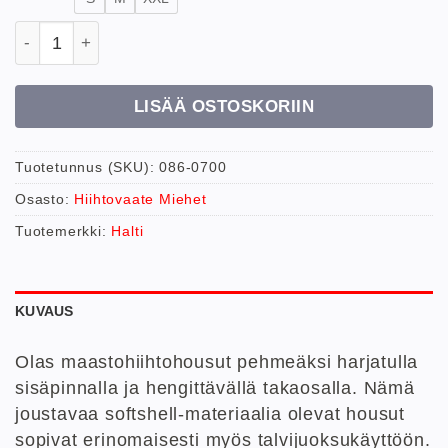
Halti M Olas X-country Ski Pant hiihtohousut määrä
LISÄÄ OSTOSKORIIN
Tuotetunnus (SKU):
086-0700
Osasto:
Hiihtovaate Miehet
Tuotemerkki:
Halti
KUVAUS
Olas maastohiihtohousut pehmeäksi harjatulla
sisäpinnalla ja hengittävällä takaosalla. Nämä
joustavaa softshell-materiaalia olevat housut
sopivat erinomaisesti myös talvijuoksukäyttöön.