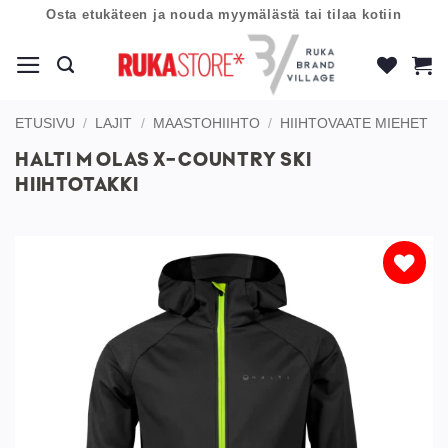
Skip
Osta etukäteen ja nouda myymälästä tai tilaa kotiin
to
content
ETUSIVU
/
LAJIT
/
MAASTOHIIHTO
/
HIIHTOVAATE MIEHET
HALTI M OLAS X-COUNTRY SKI
HIIHTOTAKKI
Lisää
toivelistaan