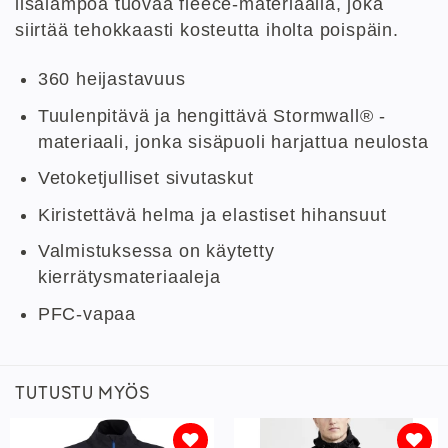
lisälämpöä tuovaa fleece-materiaalia, joka
siirtää tehokkaasti kosteutta iholta poispäin.
360 heijastavuus
Tuulenpitävä ja hengittävä Stormwall® -
materiaali, jonka sisäpuoli harjattua neulosta
Vetoketjulliset sivutaskut
Kiristettävä helma ja elastiset hihansuut
Valmistuksessa on käytetty
kierrätysmateriaaleja
PFC-vapaa
TUTUSTU MYÖS