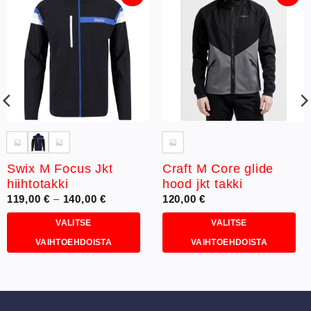
Lisää
Lisää
toivelistaan
toivelistaan
Swix M Focus Jkt
Craft M Core glide
hiihtotakki
hood jkt takki
Hintaluokka:
119,00
€
–
140,00
€
120,00
€
119,00 €
-
VALITSE
VALITSE
140,00 €
VAIHTOEHDOISTA
VAIHTOEHDOISTA
Tällä
Tällä
tuotteella
tuotteella
on
on
useampi
useampi