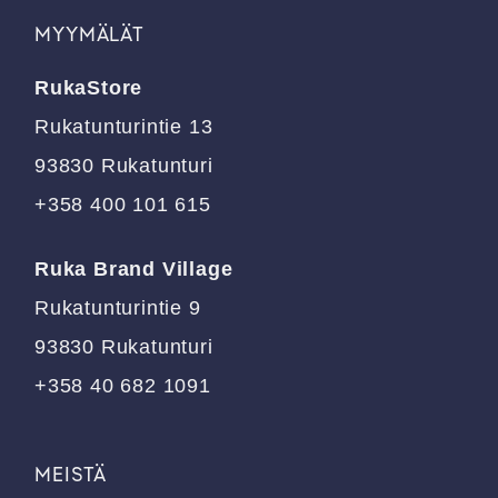
muunnelma.
muunnelma.
MYYMÄLÄT
Voit
Voit
tehdä
tehdä
RukaStore
valinnat
valinnat
tuotteen
tuotteen
Rukatunturintie 13
sivulla.
sivulla.
93830 Rukatunturi
+358 400 101 615
Ruka Brand Village
Rukatunturintie 9
93830 Rukatunturi
+358 40 682 1091
MEISTÄ