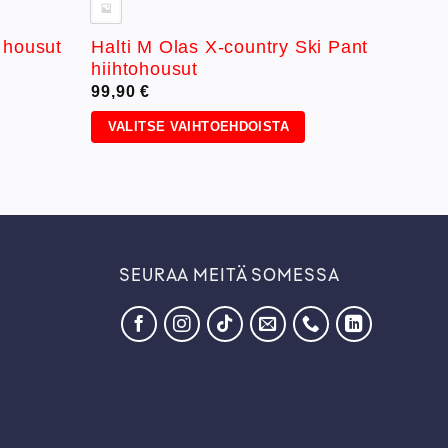
Halti M Olas X-country Ski Pant
 housut
hiihtohousut
99,90
€
VALITSE VAIHTOEHDOISTA
Tällä
tuotteella
on
useampi
muunnelma.
Voit
SEURAA MEITÄ SOMESSA
tehdä
valinnat
tuotteen
sivulla.