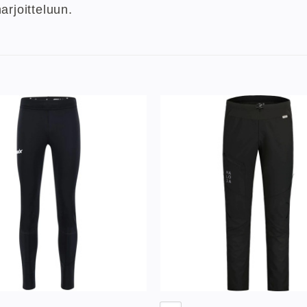
arjoitteluun.
Lisää
toivelistaan
to