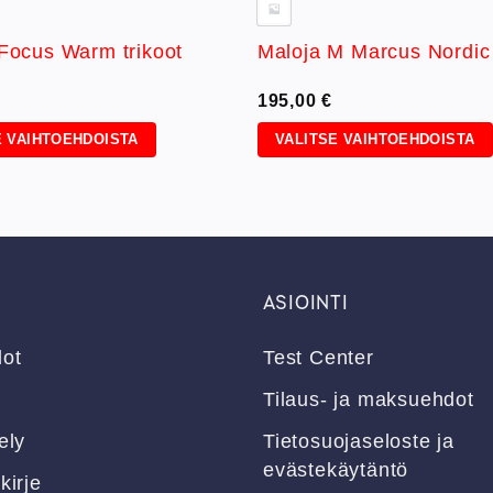
Focus Warm trikoot
Maloja M Marcus Nordic
195,00
€
E VAIHTOEHDOISTA
VALITSE VAIHTOEHDOISTA
Tällä
a
tuotteella
on
useampi
ma.
muunnelma.
Voit
ASIOINTI
tehdä
valinnat
dot
Test Center
tuotteen
sivulla.
Tilaus- ja maksuehdot
ely
Tietosuojaseloste ja
evästekäytäntö
kirje