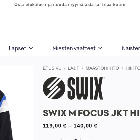
Osta etukäteen ja nouda myymälästä tai tilaa kotiin
Lapset
Miesten vaatteet
Naiste
ETUSIVU
/
LAJIT
/
MAASTOHIIHTO
/
HIIHT
Lisää
toivelistaan
SWIX M FOCUS JKT H
Hintaluokka:
119,00
€
–
140,00
€
119,00 €
-