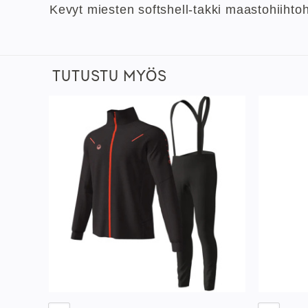
Kevyt miesten softshell-takki maastohiihtoh
TUTUSTU MYÖS
sää
Lisää
istaan
toivelistaan