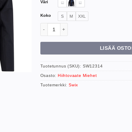
140,00 €
Väri
Koko
S
M
XXL
Swix M Focus Jkt hiihtotakki määrä
LISÄÄ OSTO
Tuotetunnus (SKU):
SW12314
Osasto:
Hiihtovaate Miehet
Tuotemerkki:
Swix