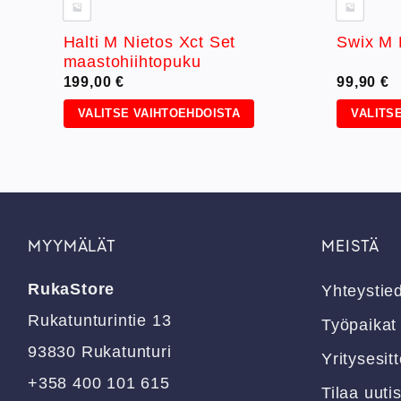
Halti M Nietos Xct Set
liivi
Swix M 
maastohiihtopuku
199,00
€
99,90
€
VALITSE VAIHTOEHDOISTA
VALITS
Tällä
Tällä
tuotteella
tuotteell
on
on
useampi
useampi
muunnelma.
muunnel
Voit
Voit
MYYMÄLÄT
MEISTÄ
tehdä
tehdä
valinnat
valinnat
RukaStore
Yhteystie
tuotteen
tuotteen
Rukatunturintie 13
sivulla.
sivulla.
Työpaikat
93830 Rukatunturi
Yritysesitt
+358 400 101 615
Tilaa uutis