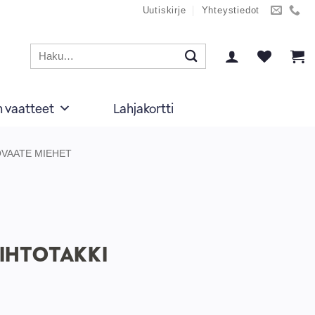
Uutiskirje
Yhteystiedot
Etsi:
n vaatteet
Lahjakortti
OVAATE MIEHET
IIHTOTAKKI