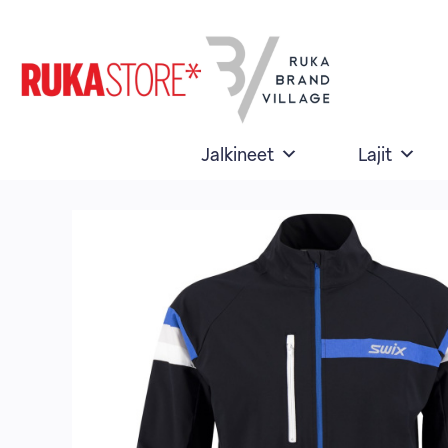
Skip
to
content
Jalkineet
Lajit