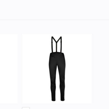
Lisää
Lisää
ivelistaan
toivelistaan