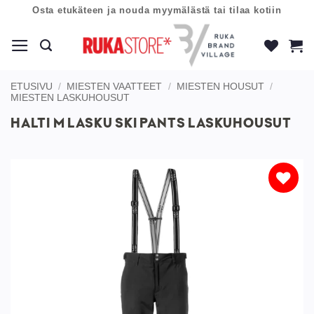
Skip
Osta etukäteen ja nouda myymälästä tai tilaa kotiin
to
content
ETUSIVU
/
MIESTEN VAATTEET
/
MIESTEN HOUSUT
/
MIESTEN LASKUHOUSUT
HALTI M LASKU SKI PANTS LASKUHOUSUT
Lisää
toivelistaan