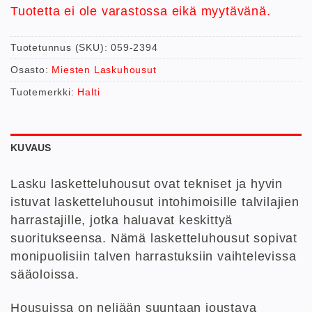
Tuotetta ei ole varastossa eikä myytävänä.
Tuotetunnus (SKU):
059-2394
Osasto:
Miesten Laskuhousut
Tuotemerkki:
Halti
KUVAUS
Lasku lasketteluhousut ovat tekniset ja hyvin
istuvat lasketteluhousut intohimoisille talvilajien
harrastajille, jotka haluavat keskittyä
suoritukseensa. Nämä lasketteluhousut sopivat
monipuolisiin talven harrastuksiin vaihtelevissa
sääoloissa.
Housuissa on neljään suuntaan joustava