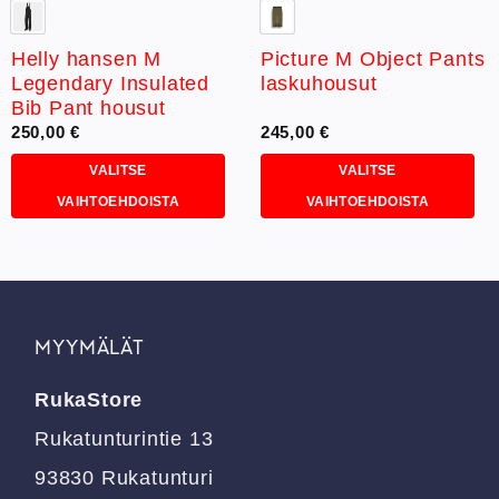
Helly hansen M
Picture M Object Pants
Legendary Insulated
laskuhousut
Bib Pant housut
250,00
€
245,00
€
VALITSE
VALITSE
VAIHTOEHDOISTA
VAIHTOEHDOISTA
Tällä
Tällä
tuotteella
tuotteella
on
on
useampi
useampi
muunnelma.
muunnelma.
MYYMÄLÄT
Voit
Voit
tehdä
tehdä
RukaStore
valinnat
valinnat
tuotteen
tuotteen
Rukatunturintie 13
sivulla.
sivulla.
93830 Rukatunturi