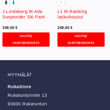
J.Lindeberg M Alta
L1 M Ranking
Suspender Ski Pant
laskuhousut
349,00
€
249,00
€
VALITSE
VALITSE
VAIHTOEHDOISTA
VAIHTOEHDOISTA
Tällä
Tällä
tuotteella
tuotteella
on
on
useampi
useampi
muunnelma.
muunnelma.
MYYMÄLÄT
Voit
Voit
tehdä
tehdä
RukaStore
valinnat
valinnat
tuotteen
tuotteen
Rukatunturintie 13
sivulla.
sivulla.
93830 Rukatunturi