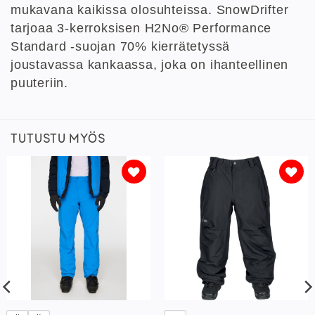
mukavana kaikissa olosuhteissa. SnowDrifter
tarjoaa 3-kerroksisen H2No® Performance
Standard -suojan 70% kierrätetyssä
joustavassa kankaassa, joka on ihanteellinen
puuteriin.
TUTUSTU MYÖS
Lisää
Lisää
toivelistaan
toivelistaan