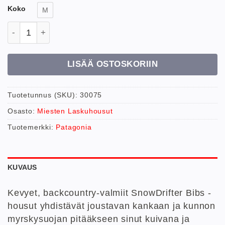
Koko
M
Patagonia M Snowdrifter pants laskuhousut määrä
LISÄÄ OSTOSKORIIN
Tuotetunnus (SKU):
30075
Osasto:
Miesten Laskuhousut
Tuotemerkki:
Patagonia
KUVAUS
Kevyet, backcountry-valmiit SnowDrifter Bibs -
housut yhdistävät joustavan kankaan ja kunnon
myrskysuojan pitääkseen sinut kuivana ja