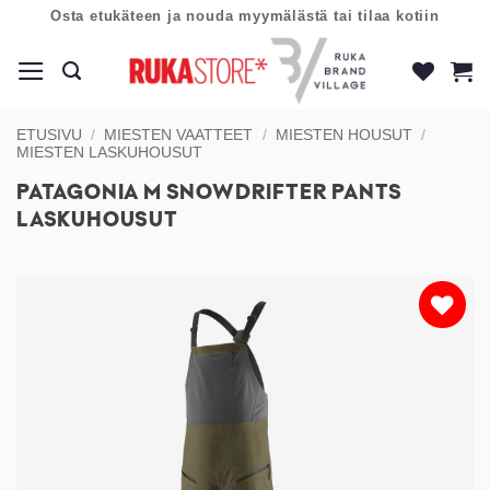
Skip
Osta etukäteen ja nouda myymälästä tai tilaa kotiin
to
content
ETUSIVU
/
MIESTEN VAATTEET
/
MIESTEN HOUSUT
/
MIESTEN LASKUHOUSUT
PATAGONIA M SNOWDRIFTER PANTS
LASKUHOUSUT
Lisää
toivelistaan