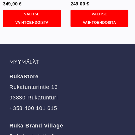
349,00
€
249,00
€
VALITSE
VALITSE
VAIHTOEHDOISTA
VAIHTOEHDOISTA
Tällä
Tällä
tuotteella
tuotteella
on
on
useampi
useampi
muunnelma.
muunnelma.
MYYMÄLÄT
Voit
Voit
tehdä
tehdä
RukaStore
valinnat
valinnat
tuotteen
tuotteen
Rukatunturintie 13
sivulla.
sivulla.
93830 Rukatunturi
+358 400 101 615
Ruka Brand Village