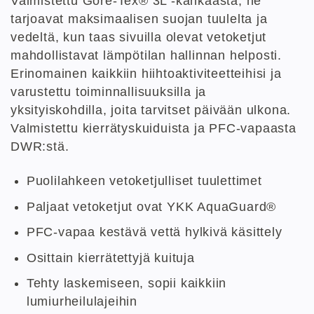
Valmistettu Gore-Tex® 3L -kankaasta, ne
tarjoavat maksimaalisen suojan tuulelta ja
vedeltä, kun taas sivuilla olevat vetoketjut
mahdollistavat lämpötilan hallinnan helposti.
Erinomainen kaikkiin hiihtoaktiviteetteihisi ja
varustettu toiminnallisuuksilla ja
yksityiskohdilla, joita tarvitset päivään ulkona.
Valmistettu kierrätyskuiduista ja PFC-vapaasta
DWR:stä.
Puolilahkeen vetoketjulliset tuulettimet
Paljaat vetoketjut ovat YKK AquaGuard®
PFC-vapaa kestävä vettä hylkivä käsittely
Osittain kierrätettyjä kuituja
Tehty laskemiseen, sopii kaikkiin
lumiurheilulajeihin