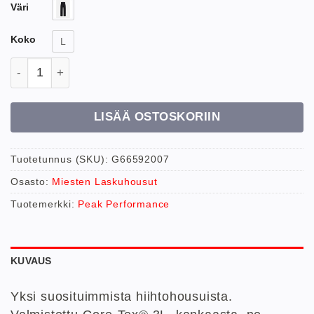
Väri
Koko
L
Peak performance M Vertical 3L Pant housut määrä
LISÄÄ OSTOSKORIIN
Tuotetunnus (SKU):
G66592007
Osasto:
Miesten Laskuhousut
Tuotemerkki:
Peak Performance
KUVAUS
Yksi suosituimmista hiihtohousuista.