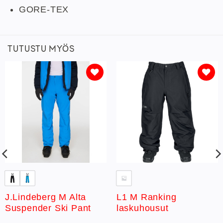
GORE-TEX
TUTUSTU MYÖS
Lisää
Lisää
toivelistaan
toivelistaan
J.Lindeberg M Alta
L1 M Ranking
Suspender Ski Pant
laskuhousut