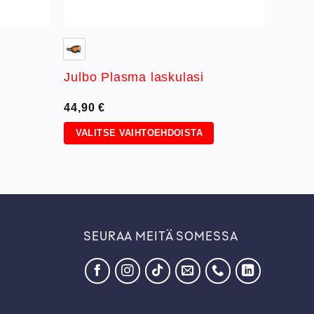
Julbo Plasma laskulasi
44,90
€
VALITSE VAIHTOEHDOISTA
Tällä
tuotteella
on
useampi
muunnelma.
Voit
SEURAA MEITÄ SOMESSA
tehdä
valinnat
tuotteen
sivulla.