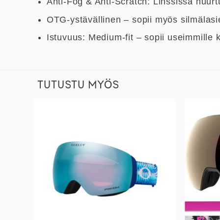
Anti-Fog & Anti-Scratch: Linssissä huurt
OTG-ystävällinen – sopii myös silmälasie
Istuvuus: Medium-fit – sopii useimmille
TUTUSTU MYÖS
sää
Lisää
istaan
toivelistaan