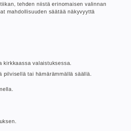
iikan, tehden niistä erinomaisen valinnan
avat mahdollisuuden säätää näkyvyyttä
aa kirkkaassa valaistuksessa.
ä pilvisellä tai hämärämmällä säällä.
mella.
muksen.