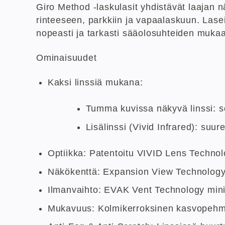
Giro Method -laskulasit yhdistävät laajan 
rinteeseen, parkkiin ja vapaalaskuun. Lase
nopeasti ja tarkasti sääolosuhteiden muka
Ominaisuudet
Kaksi linssiä mukana:
Tumma kuvissa näkyvä linssi: sop
Lisälinssi (Vivid Infrared): suu
Optiikka: Patentoitu VIVID Lens Technol
Näkökenttä: Expansion View Technology 
Ilmanvaihto: EVAK Vent Technology mini
Mukavuus: Kolmikerroksinen kasvopehmu