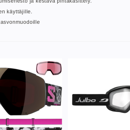
umisenesto ja kestävä pintakäsittely.
n käyttäjille.
 kasvonmuodoille
Lisää
toivelistaan
to