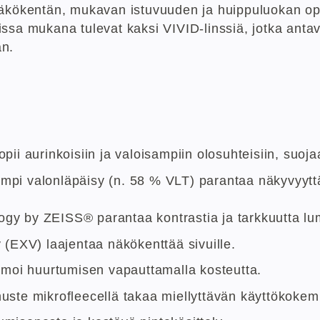
näkökentän, mukavan istuvuuden ja huippuluokan opt
issa mukana tulevat kaksi VIVID-linssiä, jotka ant
an.
ii aurinkoisiin ja valoisampiin olosuhteisiin, suoj
rempi valonläpäisy (n. 58 % VLT) parantaa näkyvyytt
ogy by ZEISS® parantaa kontrastia ja tarkkuutta lu
(EXV) laajentaa näkökenttää sivuille.
moi huurtumisen vapauttamalla kosteutta.
ste mikrofleecellä takaa miellyttävän käyttökoke