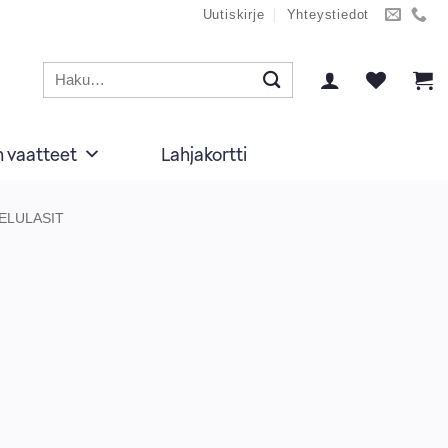
Uutiskirje
Yhteystiedot
Etsi:
n vaatteet
Lahjakortti
ELULASIT