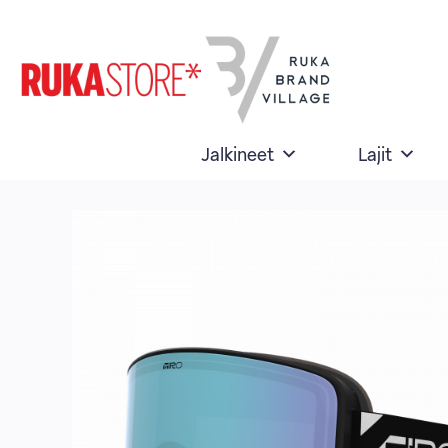
Skip
to
content
Jalkineet
Lajit