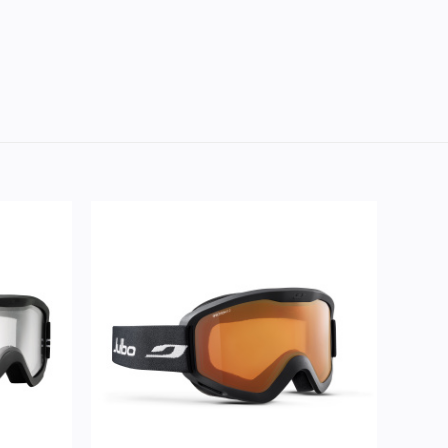
Lisää
Lisää
ivelistaan
toivelistaan