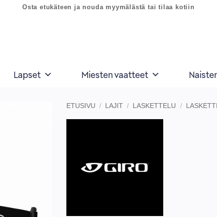
Osta etukäteen ja nouda myymälästä tai tilaa kotiin
Lapset
Miesten vaatteet
Naiste
ETUSIVU
/
LAJIT
/
LASKETTELU
/
LASKETT
Lisää
toivelistaan