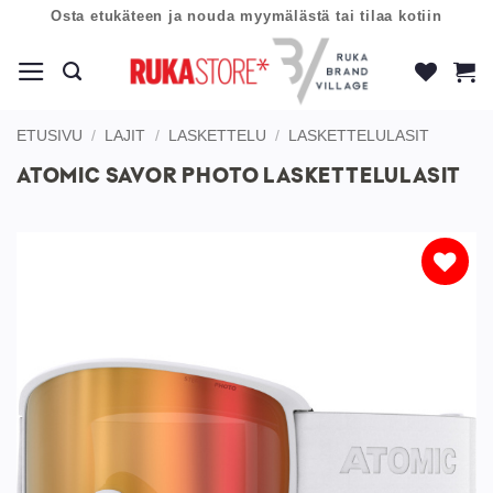
Skip
Osta etukäteen ja nouda myymälästä tai tilaa kotiin
to
content
ETUSIVU
/
LAJIT
/
LASKETTELU
/
LASKETTELULASIT
ATOMIC SAVOR PHOTO LASKETTELULASIT
Lisää
toivelistaan