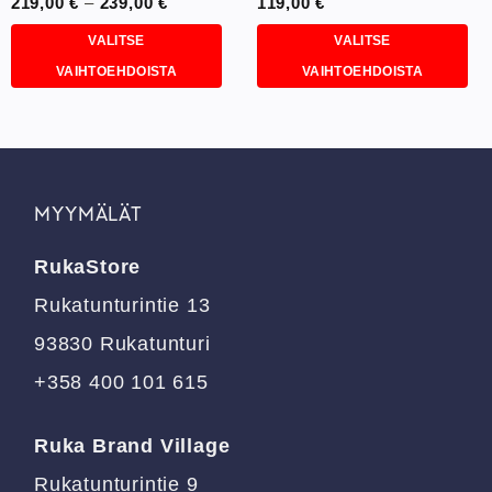
Hintaluokka:
219,00
€
–
239,00
€
119,00
€
219,00 €
-
VALITSE
VALITSE
239,00 €
VAIHTOEHDOISTA
VAIHTOEHDOISTA
Tällä
Tällä
tuotteella
tuotteella
on
on
useampi
useampi
muunnelma.
muunnelma.
MYYMÄLÄT
Voit
Voit
tehdä
tehdä
RukaStore
valinnat
valinnat
tuotteen
tuotteen
Rukatunturintie 13
sivulla.
sivulla.
93830 Rukatunturi
+358 400 101 615
Ruka Brand Village
Rukatunturintie 9