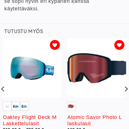
se sopii hyvin eri kypärien kanssa
käytettäväksi.
TUTUSTU MYÖS
Lisää
Lisää
toivelistaan
toivelistaan
Oakley Flight Deck M
Atomic Savor Photo L
Laskettelulasit
laskulasit