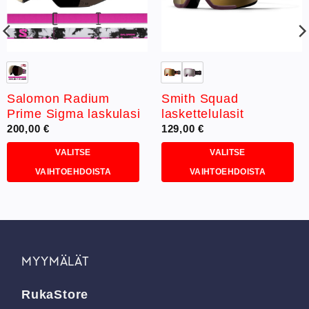
Salomon Radium
Smith Squad
Prime Sigma laskulasi
laskettelulasit
200,00
€
129,00
€
VALITSE
VALITSE
VAIHTOEHDOISTA
VAIHTOEHDOISTA
Tällä
Tällä
tuotteella
tuotteella
on
on
useampi
useampi
muunnelma.
muunnelma.
MYYMÄLÄT
Voit
Voit
tehdä
tehdä
RukaStore
valinnat
valinnat