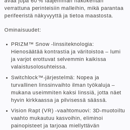
avaa jopa 60 % laajemman näkökentän
verrattuna perinteisiin malleihin, mikä parantaa
perifeeristä näkyvyyttä ja tietoa maastosta.
Ominaisuudet:
PRIZM™ Snow -linssiteknologia:
Hienosäätää kontrastia ja väritoistoa – lumi
ja varjot erottuvat selvemmin kaikissa
valaistusolosuhteissa.
Switchlock™-järjestelmä: Nopea ja
turvallinen linssinvaihto ilman työkaluja –
mukana useimmiten kaksi linssiä, jotta näet
hyvin kirkkaassa ja pilvisessä säässä.
Vision Rapt (VR) -vaahtomuovi: 3D-muotoiltu
vaahto mukautuu kasvoihin, eliminoi
painopisteet ja tarjoaa miellyttävän