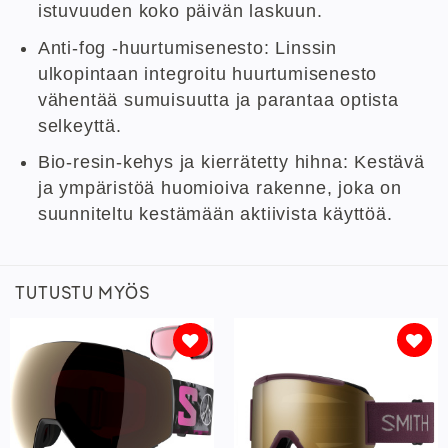
istuvuuden koko päivän laskuun.
Anti-fog -huurtumisenesto: Linssin
ulkopintaan integroitu huurtumisenesto
vähentää sumuisuutta ja parantaa optista
selkeyttä.
Bio-resin-kehys ja kierrätetty hihna: Kestävä
ja ympäristöä huomioiva rakenne, joka on
suunniteltu kestämään aktiivista käyttöä.
TUTUSTU MYÖS
Lisää
Lisää
toivelistaan
toivelistaan