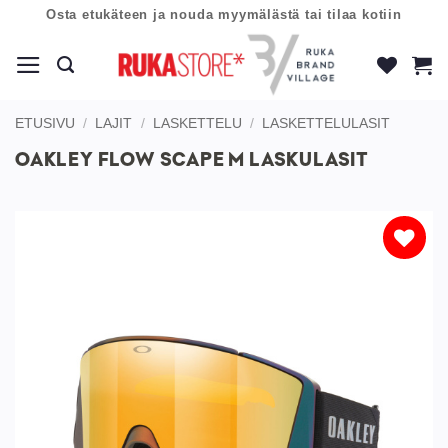
Skip
Osta etukäteen ja nouda myymälästä tai tilaa kotiin
to
content
ETUSIVU
/
LAJIT
/
LASKETTELU
/
LASKETTELULASIT
OAKLEY FLOW SCAPE M LASKULASIT
Lisää
toivelistaan