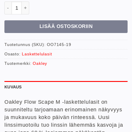
Oakley Flow Scape M laskulasit määrä
LISÄÄ OSTOSKORIIN
Tuotetunnus (SKU):
OO7145-19
Osasto:
Laskettelulasit
Tuotemerkki:
Oakley
KUVAUS
Oakley Flow Scape M -laskettelulasit on
suunniteltu tarjoamaan erinomainen näkyvyys
ja mukavuus koko päivän rinteessä. Uusi
linssimuotoilu tuo linssin lähemmäs kasvoja ja