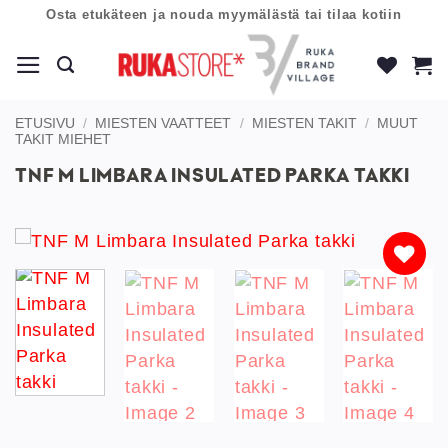
Skip
Osta etukäteen ja nouda myymälästä tai tilaa kotiin
to
content
ETUSIVU
/
MIESTEN VAATTEET
/
MIESTEN TAKIT
/
MUUT
TAKIT MIEHET
TNF M LIMBARA INSULATED PARKA TAKKI
Lisää
toivelistaan