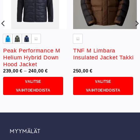
Peak Performance M
TNF M Limbara
Helium Hybrid Down
Insulated Jacket Takki
Hood Jacket
Hintaluokka:
239,00
€
–
240,00
€
250,00
€
239,00 €
-
VALITSE
VALITSE
240,00 €
VAIHTOEHDOISTA
VAIHTOEHDOISTA
Tällä
Tällä
tuotteella
tuotteella
on
on
useampi
useampi
muunnelma.
muunnelma.
MYYMÄLÄT
Voit
Voit
tehdä
tehdä