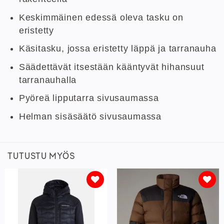
Keskimmäinen edessä oleva tasku on
eristetty
Käsitasku, jossa eristetty läppä ja tarranauha
Säädettävät itsestään kääntyvät hihansuut
tarranauhalla
Pyöreä lipputarra sivusaumassa
Helman sisäsäätö sivusaumassa
TUTUSTU MYÖS
Lisää
Lisää
toivelistaan
toivelistaan