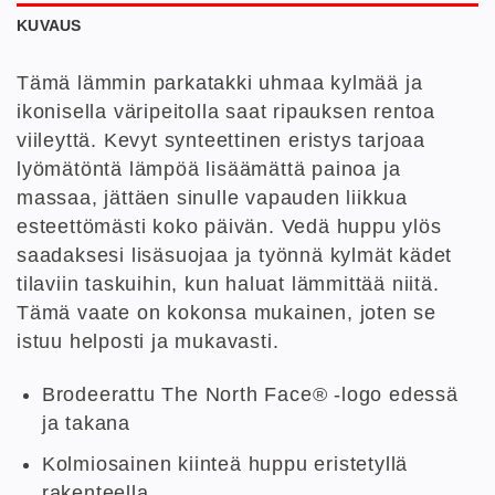
KUVAUS
Tämä lämmin parkatakki uhmaa kylmää ja
ikonisella väripeitolla saat ripauksen rentoa
viileyttä. Kevyt synteettinen eristys tarjoaa
lyömätöntä lämpöä lisäämättä painoa ja
massaa, jättäen sinulle vapauden liikkua
esteettömästi koko päivän. Vedä huppu ylös
saadaksesi lisäsuojaa ja työnnä kylmät kädet
tilaviin taskuihin, kun haluat lämmittää niitä.
Tämä vaate on kokonsa mukainen, joten se
istuu helposti ja mukavasti.
Brodeerattu The North Face® -logo edessä
ja takana
Kolmiosainen kiinteä huppu eristetyllä
rakenteella