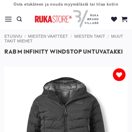
Skip
Osta etukäteen ja nouda myymälästä tai tilaa kotiin
to
content
ETUSIVU
/
MIESTEN VAATTEET
/
MIESTEN TAKIT
/
MUUT
TAKIT MIEHET
RAB M INFINITY WINDSTOP UNTUVATAKKI
Lisää
toivelistaan