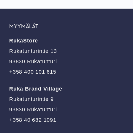
tuotteella
tuotteella
on
on
useampi
useampi
muunnelma.
muunnelma.
MYYMÄLÄT
Voit
Voit
tehdä
tehdä
RukaStore
valinnat
valinnat
tuotteen
tuotteen
Rukatunturintie 13
sivulla.
sivulla.
93830 Rukatunturi
+358 400 101 615
Ruka Brand Village
Rukatunturintie 9
93830 Rukatunturi
+358 40 682 1091