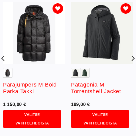
Lisää
Lisää
toivelistaan
toivelistaan
Parajumpers M Bold
Patagonia M
Parka Takki
Torrentshell Jacket
1 150,00
€
199,00
€
VALITSE
VALITSE
VAIHTOEHDOISTA
VAIHTOEHDOISTA
Tällä
Tällä