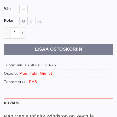
Väri
Koko
M
L
XL
Rab M Infinity Windstop untuvatakki määrä
LISÄÄ OSTOSKORIIN
Tuotetunnus (SKU):
QDB-75
Osasto:
Muut Takit Miehet
Tuotemerkki:
RAB
KUVAUS
Rab Men’s Infinity Windstop on kevyt ja