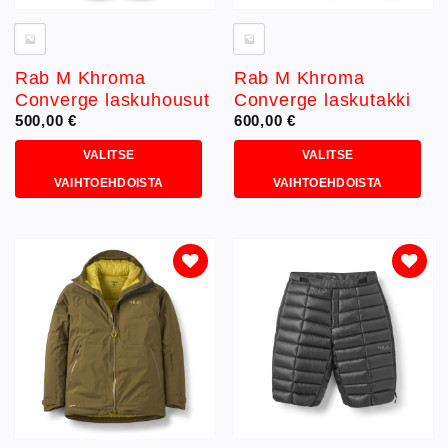
Rab M Khroma
Rab M Khroma
Converge laskuhousut
Converge laskutakki
500,00
€
600,00
€
VALITSE
VALITSE
VAIHTOEHDOISTA
VAIHTOEHDOISTA
Tällä
Tällä
tuotteella
tuotteella
on
on
useampi
useampi
muunnelma.
muunnelma.
Lisää
Lisää
toivelistaan
toivelistaan
Voit
Voit
tehdä
tehdä
valinnat
valinnat
tuotteen
tuotteen
sivulla.
sivulla.