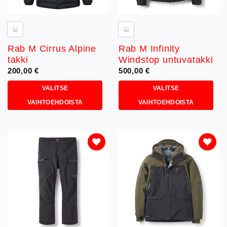
Rab M Cirrus Alpine
Rab M Infinity
takki
Windstop untuvatakki
200,00
€
500,00
€
VALITSE
VALITSE
VAIHTOEHDOISTA
VAIHTOEHDOISTA
Tällä
Tällä
tuotteella
tuotteella
on
on
useampi
useampi
muunnelma.
muunnelma.
Lisää
Lisää
toivelistaan
toivelistaan
Voit
Voit
tehdä
tehdä
valinnat
valinnat
tuotteen
tuotteen
sivulla.
sivulla.