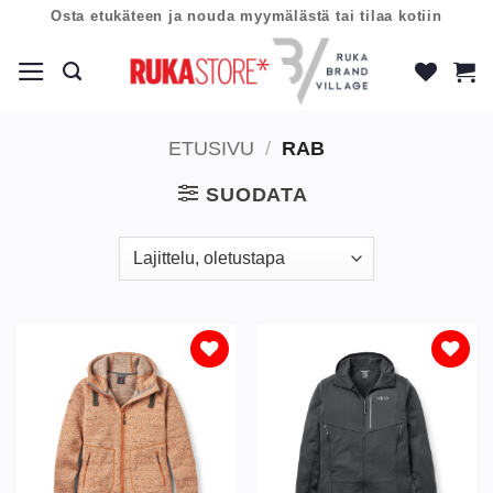
Skip
Osta etukäteen ja nouda myymälästä tai tilaa kotiin
to
content
ETUSIVU
/
RAB
SUODATA
Lisää
Lisää
toivelistaan
toivelistaan