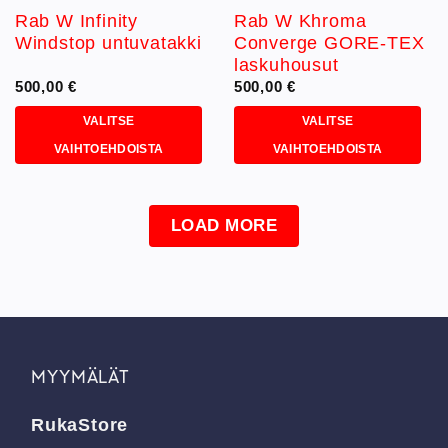
Rab W Infinity
Rab W Khroma
Windstop untuvatakki
Converge GORE-TEX
laskuhousut
500,00
€
500,00
€
VALITSE
VALITSE
VAIHTOEHDOISTA
VAIHTOEHDOISTA
Tällä
Tällä
tuotteella
tuotteella
on
on
LOAD MORE
useampi
useampi
muunnelma.
muunnelma.
Voit
Voit
tehdä
tehdä
valinnat
valinnat
tuotteen
tuotteen
sivulla.
sivulla.
MYYMÄLÄT
RukaStore