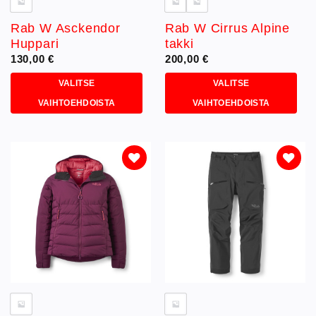
Rab W Asckendor
Rab W Cirrus Alpine
Huppari
takki
130,00
€
200,00
€
VALITSE
VALITSE
VAIHTOEHDOISTA
VAIHTOEHDOISTA
Tällä
Tällä
tuotteella
tuotteella
on
on
useampi
useampi
muunnelma.
muunnelma.
Lisää
Lisää
toivelistaan
toivelistaan
Voit
Voit
tehdä
tehdä
valinnat
valinnat
tuotteen
tuotteen
sivulla.
sivulla.