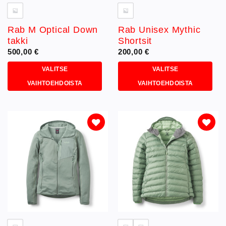
Rab M Optical Down
Rab Unisex Mythic
takki
Shortsit
500,00
€
200,00
€
VALITSE
VALITSE
VAIHTOEHDOISTA
VAIHTOEHDOISTA
Tällä
Tällä
tuotteella
tuotteella
on
on
useampi
useampi
muunnelma.
muunnelma.
Lisää
Lisää
toivelistaan
toivelistaan
Voit
Voit
tehdä
tehdä
valinnat
valinnat
tuotteen
tuotteen
sivulla.
sivulla.