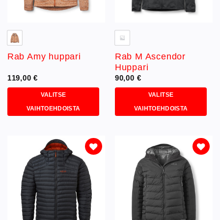
Rab M Ascendor
Rab Amy huppari
Huppari
119,00
€
90,00
€
VALITSE
VALITSE
VAIHTOEHDOISTA
VAIHTOEHDOISTA
Tällä
Tällä
tuotteella
tuotteella
on
on
useampi
useampi
muunnelma.
muunnelma.
Lisää
Lisää
toivelistaan
toivelistaan
Voit
Voit
tehdä
tehdä
valinnat
valinnat
tuotteen
tuotteen
sivulla.
sivulla.