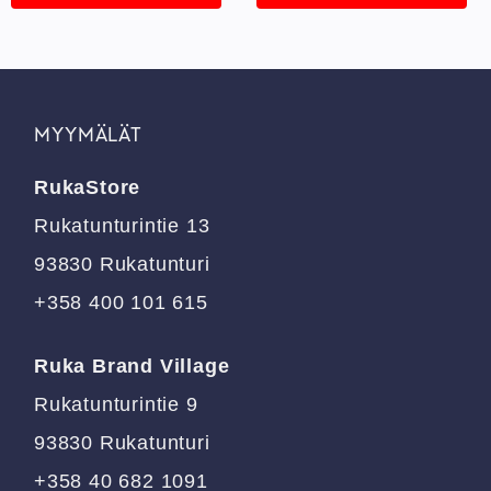
Tällä
Tällä
tuotteella
tuotteella
on
on
useampi
useampi
muunnelma.
muunnelma.
MYYMÄLÄT
Voit
Voit
tehdä
tehdä
RukaStore
valinnat
valinnat
tuotteen
tuotteen
Rukatunturintie 13
sivulla.
sivulla.
93830 Rukatunturi
+358 400 101 615
Ruka Brand Village
Rukatunturintie 9
93830 Rukatunturi
+358 40 682 1091