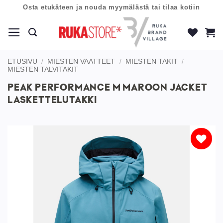
Skip
Osta etukäteen ja nouda myymälästä tai tilaa kotiin
to
content
ETUSIVU
/
MIESTEN VAATTEET
/
MIESTEN TAKIT
/
MIESTEN TALVITAKIT
PEAK PERFORMANCE M MAROON JACKET
LASKETTELUTAKKI
Lisää
toivelistaan