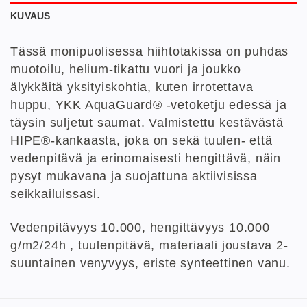
KUVAUS
Tässä monipuolisessa hiihtotakissa on puhdas
muotoilu, helium-tikattu vuori ja joukko
älykkäitä yksityiskohtia, kuten irrotettava
huppu, YKK AquaGuard® -vetoketju edessä ja
täysin suljetut saumat. Valmistettu kestävästä
HIPE®-kankaasta, joka on sekä tuulen- että
vedenpitävä ja erinomaisesti hengittävä, näin
pysyt mukavana ja suojattuna aktiivisissa
seikkailuissasi.
Vedenpitävyys 10.000, hengittävyys 10.000
g/m2/24h , tuulenpitävä, materiaali joustava 2-
suuntainen venyvyys, eriste synteettinen vanu.