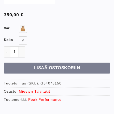
350,00
€
Väri
Koko
M
Peak Performance M Maroon Jacket Laskettelutakki
LISÄÄ OSTOSKORIIN
Tuotetunnus (SKU):
G54075150
Osasto:
Miesten Talvitakit
Tuotemerkki:
Peak Performance