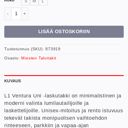
S
M
L
L1 Uni Ventura laskutakki määrä
LISÄÄ OSTOSKORIIN
Tuotetunnus (SKU):
873919
Osasto:
Miesten Talvitakit
KUVAUS
L1 Ventura Uni -laskutakki on minimalistinen ja
moderni valinta lumilautailijoille ja
laskettelijoille. Unisex-mitoitus ja rento istuvuus
tekevät takista monipuolisen vaihtoehdon
rinteeseen, parkkiin ja vapaa-ajan