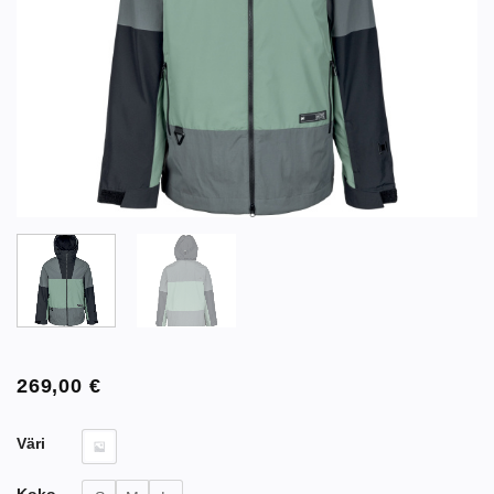
269,00
€
Väri
Koko