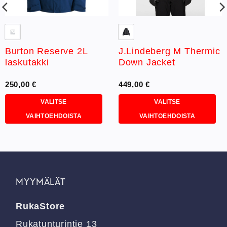
Burton Reserve 2L
J.Lindeberg M Thermic
laskutakki
Down Jacket
250,00
€
449,00
€
VALITSE
VALITSE
VAIHTOEHDOISTA
VAIHTOEHDOISTA
Tällä
Tällä
tuotteella
tuotteella
on
on
useampi
useampi
muunnelma.
muunnelma.
MYYMÄLÄT
Voit
Voit
tehdä
tehdä
RukaStore
valinnat
valinnat
tuotteen
tuotteen
Rukatunturintie 13