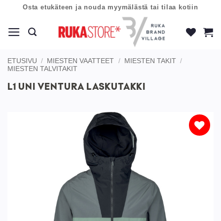
Skip
Osta etukäteen ja nouda myymälästä tai tilaa kotiin
to
content
ETUSIVU
/
MIESTEN VAATTEET
/
MIESTEN TAKIT
/
MIESTEN TALVITAKIT
L1 UNI VENTURA LASKUTAKKI
Lisää
toivelistaan