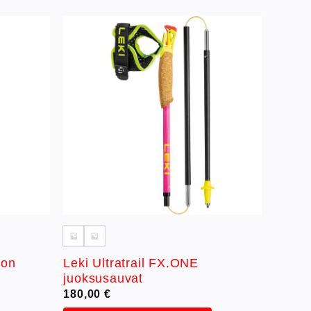
Lisää
Lisää
ivelistaan
toivelistaan
bon
Leki Ultratrail FX.ONE
juoksusauvat
180,00
€