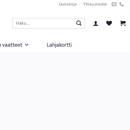
Uutiskirje
Yhteystiedot
Etsi:
n vaatteet
Lahjakortti
G