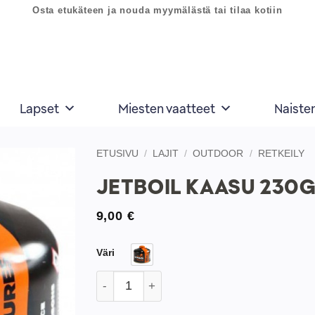
Osta etukäteen ja nouda myymälästä tai tilaa kotiin
Lapset
Miesten vaatteet
Naiste
ETUSIVU
/
LAJIT
/
OUTDOOR
/
RETKEILY
JETBOIL KAASU 230
Lisää
toivelistaan
9,00
€
Väri
Jetboil Kaasu 230G määrä