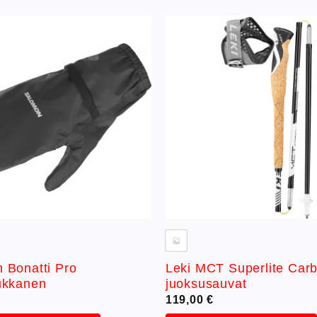
Lisää
toivelistaan
to
 Bonatti Pro
Leki MCT Superlite Car
ukkanen
juoksusauvat
119,00
€