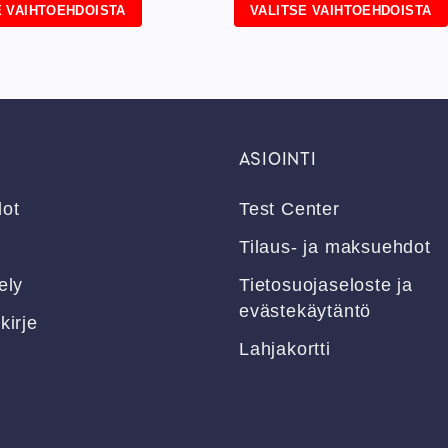
E VAIHTOEHDOISTA
VALITSE VAIHTOEHDOISTA
Tällä
a
tuotteella
on
useampi
ma.
muunnelma.
Voit
ASIOINTI
tehdä
valinnat
dot
Test Center
tuotteen
sivulla.
Tilaus- ja maksuehdot
ely
Tietosuojaseloste ja
evästekäytäntö
kirje
Lahjakortti