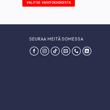
VALITSE VAIHTOEHDOISTA
Tällä
tuotteella
on
useampi
muunnelma.
Voit
SEURAA MEITÄ SOMESSA
tehdä
valinnat
tuotteen
sivulla.