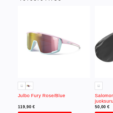
sää
Lisää
istaan
toivelistaan
on
Salomon
Julbo Fury Rose/Blue
juoksur
119,90
€
50,00
€