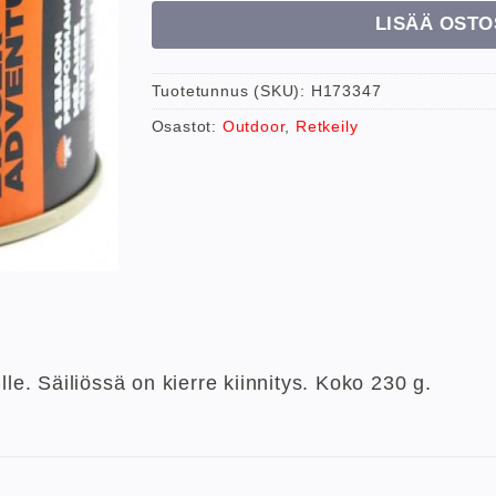
LISÄÄ OSTO
Tuotetunnus (SKU):
H173347
Osastot:
Outdoor
,
Retkeily
lle. Säiliössä on kierre kiinnitys. Koko 230 g.