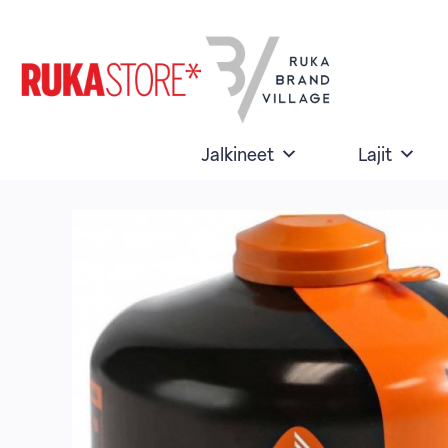
Skip
to
content
Jalkineet
Lajit