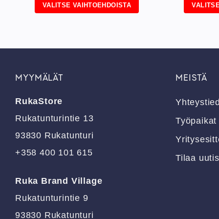
VALITSE VAIHTOEHDOISTA
VALITS
Tällä
Tällä
tuotteella
tuotteell
on
on
useampi
useampi
muunnelma.
muunnel
Voit
Voit
MYYMÄLÄT
MEISTÄ
tehdä
tehdä
valinnat
valinnat
RukaStore
Yhteystie
tuotteen
tuotteen
Rukatunturintie 13
sivulla.
sivulla.
Työpaikat
93830 Rukatunturi
Yritysesitt
+358 400 101 615
Tilaa uutis
Ruka Brand Village
Rukatunturintie 9
93830 Rukatunturi