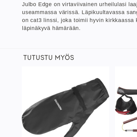
Julbo Edge on virtaviivainen urheilulasi laa
useammassa värissä. Läpikuultavassa sangas
on cat3 linssi, joka toimii hyvin kirkkaassa 
läpinäkyvä hämärään.
TUTUSTU MYÖS
sää
Lisää
istaan
toivelistaan