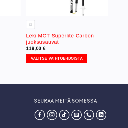
Leki MCT Superlite Carbon
juoksusauvat
119,00
€
VALITSE VAIHTOEHDOISTA
Tällä
tuotteella
on
useampi
muunnelma.
Voit
SEURAA MEITÄ SOMESSA
tehdä
valinnat
tuotteen
sivulla.