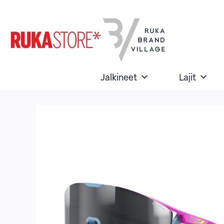
Skip
to
content
Jalkineet
Lajit