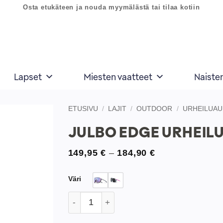
Osta etukäteen ja nouda myymälästä tai tilaa kotiin
Lapset
Miesten vaatteet
Naiste
ETUSIVU
/
LAJIT
/
OUTDOOR
/
URHEILUAU
JULBO EDGE URHEILU
Lisää
toivelistaan
Hintaluokka:
149,95
€
–
184,90
€
149,95 €
-
184,90 €
Väri
Julbo Edge urheilulasi määrä