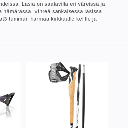
hdeissa. Lasia on saatavilla eri väreissä ja
 ja hämärässä. Vihreä sankaisessa lasissa
 cat3 tumman harmaa kirkkaalle kelille ja
Lisää
Lisää
ivelistaan
toivelistaan