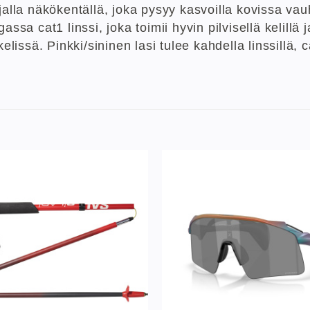
jalla näkökentällä, joka pysyy kasvoilla kovissa vau
sa cat1 linssi, joka toimii hyvin pilvisellä kelillä
kelissä. Pinkki/sininen lasi tulee kahdella linssillä,
Lisää
toivelistaan
to