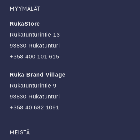
muunnelma.
muunnelma.
MYYMÄLÄT
Voit
Voit
tehdä
tehdä
RukaStore
valinnat
valinnat
tuotteen
tuotteen
Rukatunturintie 13
sivulla.
sivulla.
93830 Rukatunturi
+358 400 101 615
Ruka Brand Village
Rukatunturintie 9
93830 Rukatunturi
+358 40 682 1091
MEISTÄ