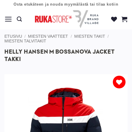
Skip
Osta etukäteen ja nouda myymälästä tai tilaa kotiin
to
content
ETUSIVU
/
MIESTEN VAATTEET
/
MIESTEN TAKIT
/
MIESTEN TALVITAKIT
HELLY HANSEN M BOSSANOVA JACKET
TAKKI
Lisää
toivelistaan