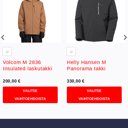
Lisää
Lisää
toivelistaan
toivelistaan
Volcom M 2836
Helly Hansen M
Insulated laskutakki
Panorama takki
200,00
€
330,00
€
VALITSE
VALITSE
VAIHTOEHDOISTA
VAIHTOEHDOISTA
Tällä
Tällä
tuotteella
tuotteella
on
on
useampi
useampi