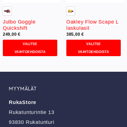
Julbo Goggle
Oakley Flow Scape L
Quickshift
laskulasit
249,00
€
385,00
€
VALITSE
VALITSE
VAIHTOEHDOISTA
VAIHTOEHDOISTA
Tällä
Tällä
tuotteella
tuotteella
on
on
useampi
useampi
muunnelma.
muunnelma.
MYYMÄLÄT
Voit
Voit
tehdä
tehdä
RukaStore
valinnat
valinnat
tuotteen
tuotteen
Rukatunturintie 13
sivulla.
sivulla.
93830 Rukatunturi