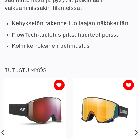
saumattomasti ja pysyvät paikallaan
vaikeammissakin tilanteissa.
Kehyksetön rakenne luo laajan näkökentän
FlowTech-tuuletus pitää huurteet poissa
Kolmikerroksinen pehmustus
TUTUSTU MYÖS
Lisää
Lisää
toivelistaan
toivelistaan