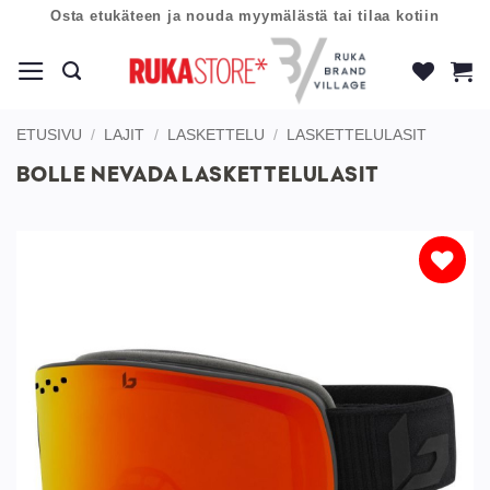
Skip
Osta etukäteen ja nouda myymälästä tai tilaa kotiin
to
content
ETUSIVU
/
LAJIT
/
LASKETTELU
/
LASKETTELULASIT
BOLLE NEVADA LASKETTELULASIT
Lisää
toivelistaan