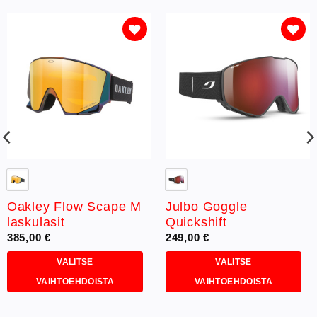
Lisää
Lisää
toivelistaan
toivelistaan
Oakley Flow Scape M
Julbo Goggle
laskulasit
Quickshift
385,00
€
249,00
€
VALITSE
VALITSE
VAIHTOEHDOISTA
VAIHTOEHDOISTA
Tällä
Tällä
tuotteella
tuotteella