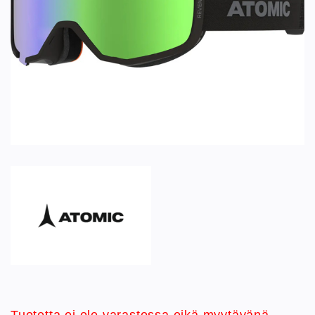
Tuotetta ei ole varastossa eikä myytävänä.