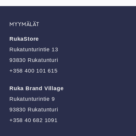
on
on
useampi
useampi
muunnelma.
muunnelma.
MYYMÄLÄT
Voit
Voit
tehdä
tehdä
RukaStore
valinnat
valinnat
tuotteen
tuotteen
Rukatunturintie 13
sivulla.
sivulla.
93830 Rukatunturi
+358 400 101 615
Ruka Brand Village
Rukatunturintie 9
93830 Rukatunturi
+358 40 682 1091