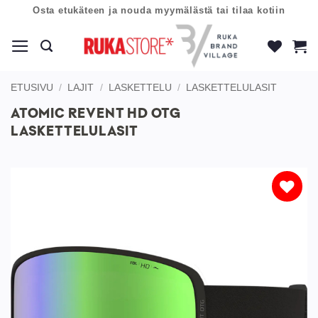
Skip
Osta etukäteen ja nouda myymälästä tai tilaa kotiin
to
content
ETUSIVU
/
LAJIT
/
LASKETTELU
/
LASKETTELULASIT
ATOMIC REVENT HD OTG
LASKETTELULASIT
Lisää
toivelistaan