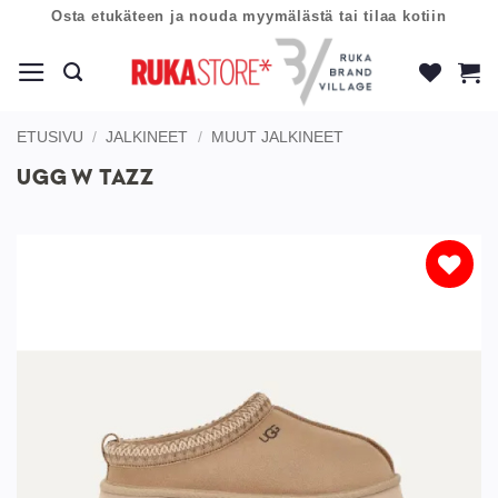
Skip
Osta etukäteen ja nouda myymälästä tai tilaa kotiin
to
content
ETUSIVU
/
JALKINEET
/
MUUT JALKINEET
UGG W TAZZ
Lisää
toivelistaan