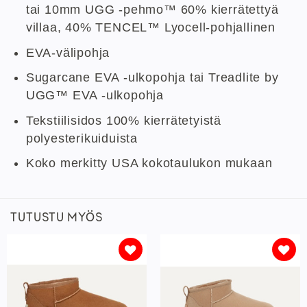
tai 10mm UGG -pehmo™ 60% kierrätettyä
villaa, 40% TENCEL™ Lyocell-pohjallinen
EVA-välipohja
Sugarcane EVA -ulkopohja tai Treadlite by
UGG™ EVA -ulkopohja
Tekstiilisidos 100% kierrätetyistä
polyesterikuiduista
Koko merkitty USA kokotaulukon mukaan
TUTUSTU MYÖS
Lisää
Lisää
toivelistaan
toivelistaan