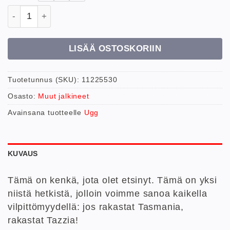
Ugg W Tazz määrä
LISÄÄ OSTOSKORIIN
Tuotetunnus (SKU):
11225530
Osasto:
Muut jalkineet
Avainsana tuotteelle
Ugg
KUVAUS
Tämä on kenkä, jota olet etsinyt. Tämä on yksi
niistä hetkistä, jolloin voimme sanoa kaikella
vilpittömyydellä: jos rakastat Tasmania,
rakastat Tazzia!