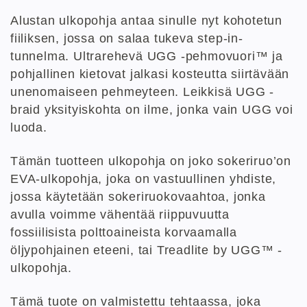
Alustan ulkopohja antaa sinulle nyt kohotetun
fiiliksen, jossa on salaa tukeva step-in-
tunnelma. Ultrarehevä UGG -pehmovuori™ ja
pohjallinen kietovat jalkasi kosteutta siirtävään
unenomaiseen pehmeyteen. Leikkisä UGG -
braid yksityiskohta on ilme, jonka vain UGG voi
luoda.
Tämän tuotteen ulkopohja on joko sokeriruo’on
EVA-ulkopohja, joka on vastuullinen yhdiste,
jossa käytetään sokeriruokovaahtoa, jonka
avulla voimme vähentää riippuvuutta
fossiilisista polttoaineista korvaamalla
öljypohjainen eteeni, tai Treadlite by UGG™ -
ulkopohja.
Tämä tuote on valmistettu tehtaassa, joka