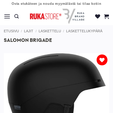
Skip
Osta etukäteen ja nouda myymälästä tai tilaa kotiin
to
content
ETUSIVU
/
LAJIT
/
LASKETTELU
/
LASKETTELUKYPÄRÄ
SALOMON BRIGADE
Lisää
toivelistaan