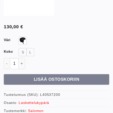
130,00
€
Väri
Koko
S
L
Salomon Brigade määrä
LISÄÄ OSTOSKORIIN
Tuotetunnus (SKU):
L40537200
Osasto:
Laskettelukypärä
Tuotemerkki:
Salomon