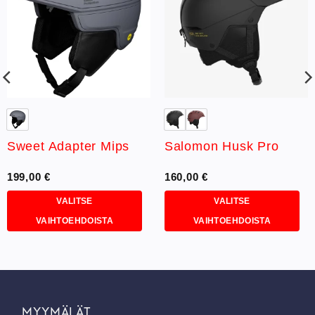
toivelistaan
toivelistaan
Sweet Adapter Mips
Salomon Husk Pro
199,00
€
160,00
€
VALITSE
VALITSE
VAIHTOEHDOISTA
VAIHTOEHDOISTA
Tällä
Tällä
tuotteella
tuotteella
on
on
useampi
useampi
muunnelma.
muunnelma.
MYYMÄLÄT