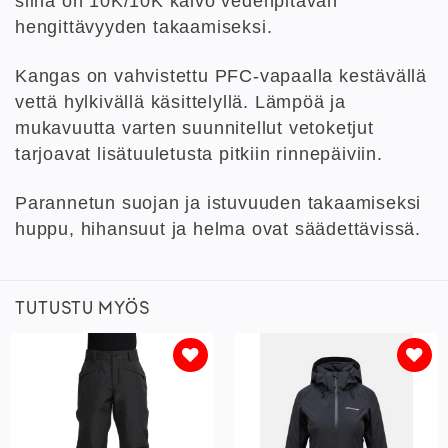
siinä on 10K/10K kalvo vedenpitävän
hengittävyyden takaamiseksi.
Kangas on vahvistettu PFC-vapaalla kestävällä
vettä hylkivällä käsittelyllä.
Lämpöä ja
mukavuutta varten suunnitellut vetoketjut
tarjoavat lisätuuletusta pitkiin rinnepäiviin.
Parannetun suojan ja istuvuuden takaamiseksi
huppu, hihansuut ja helma ovat säädettävissä.
TUTUSTU MYÖS
Lisää
Lisää
toivelistaan
toivelistaan