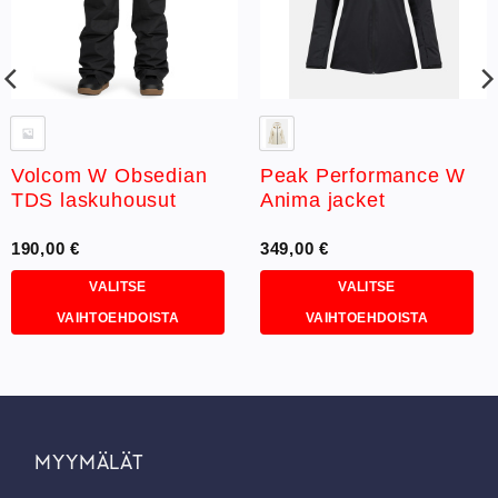
Volcom W Obsedian
Peak Performance W
TDS laskuhousut
Anima jacket
190,00
€
349,00
€
VALITSE
VALITSE
VAIHTOEHDOISTA
VAIHTOEHDOISTA
Tällä
Tällä
tuotteella
tuotteella
on
on
useampi
useampi
muunnelma.
muunnelma.
MYYMÄLÄT
Voit
Voit
tehdä
tehdä