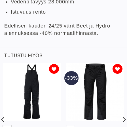
Vedenpitävyys 28.000mm
Istuvuus rento
Edellisen kauden 24/25 värit Beet ja Hydro
alennuksessa -40% normaalihinnasta.
TUTUSTU MYÖS
-33%
Lisää
Lisää
toivelistaan
toivelistaan