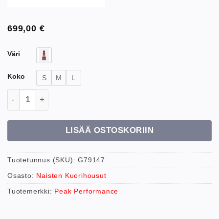
699,00
€
Väri
Koko
S
M
L
Peak Performance W Vertical Bib 3L Pant Laskuhou
LISÄÄ OSTOSKORIIN
Tuotetunnus (SKU):
G79147
Osasto:
Naisten Kuorihousut
Tuotemerkki:
Peak Performance