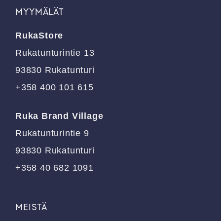
muunnelma.
muunnelma.
MYYMÄLÄT
Voit
Voit
tehdä
tehdä
RukaStore
valinnat
valinnat
tuotteen
tuotteen
Rukatunturintie 13
sivulla.
sivulla.
93830 Rukatunturi
+358 400 101 615
Ruka Brand Village
Rukatunturintie 9
93830 Rukatunturi
+358 40 682 1091
MEISTÄ