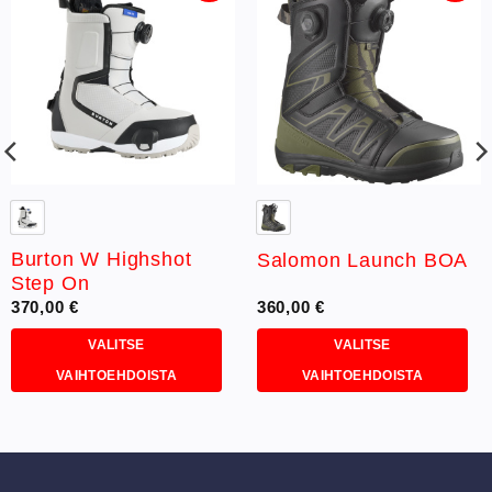
Lisää
Lisää
toivelistaan
toivelistaan
Burton W Highshot
Salomon Launch BOA
Step On
370,00
€
360,00
€
VALITSE
VALITSE
VAIHTOEHDOISTA
VAIHTOEHDOISTA
Tällä
Tällä
tuotteella
tuotteella
on
on
useampi
useampi