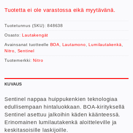
Tuotetta ei ole varastossa eikä myytävänä.
Tuotetunnus (SKU):
848638
Osasto:
Lautakengät
Avainsanat tuotteelle
BOA
,
Lautamono
,
Lumilautakenkä
,
Nitro
,
Sentinel
Tuotemerkki:
Nitro
KUVAUS
Sentinel nappaa huippukenkien teknologiaa
edullisempaan hintaluokkaan. BOA-kirityksellä
Sentinel asettuu jalkoihin käden käänteessä.
Erinomainen lumilautakenkä aloitteleville ja
keskitasoisille laskijoille.