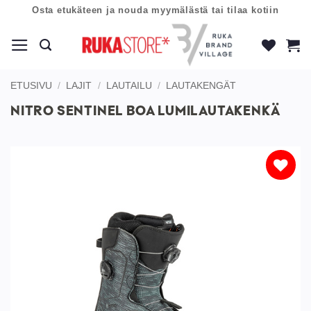
Skip
Osta etukäteen ja nouda myymälästä tai tilaa kotiin
to
content
ETUSIVU
/
LAJIT
/
LAUTAILU
/
LAUTAKENGÄT
NITRO SENTINEL BOA LUMILAUTAKENKÄ
Lisää
toivelistaan