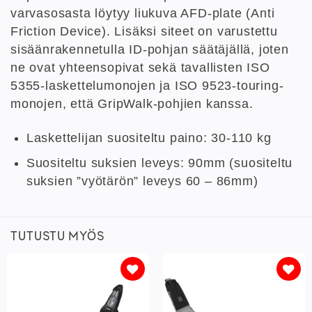
varvasosasta löytyy liukuva AFD-plate (Anti
Friction Device). Lisäksi siteet on varustettu
sisäänrakennetulla ID-pohjan säätäjällä, joten
ne ovat yhteensopivat sekä tavallisten ISO
5355-laskettelumonojen ja ISO 9523-touring-
monojen, että GripWalk-pohjien kanssa.
Laskettelijan suositeltu paino: 30-110 kg
Suositeltu suksien leveys: 90mm (suositeltu
suksien ”vyötärön” leveys 60 – 86mm)
TUTUSTU MYÖS
Lisää
Lisää
toivelistaan
toivelistaan