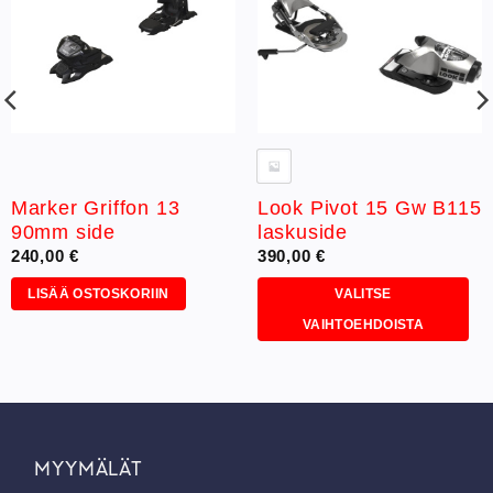
Marker Griffon 13
Look Pivot 15 Gw B115
90mm side
laskuside
240,00
€
390,00
€
LISÄÄ OSTOSKORIIN
VALITSE
VAIHTOEHDOISTA
Tällä
tuotteella
on
useampi
muunnelma.
MYYMÄLÄT
Voit