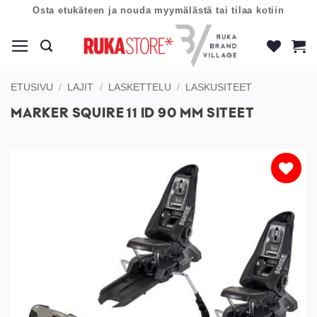
Skip
Osta etukäteen ja nouda myymälästä tai tilaa kotiin
to
content
ETUSIVU
/
LAJIT
/
LASKETTELU
/
LASKUSITEET
MARKER SQUIRE 11 ID 90 MM SITEET
Lisää
toivelistaan