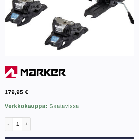
179,95
€
Verkkokauppa:
Saatavissa
Marker Squire 11 Id 90 mm siteet määrä