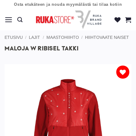
Skip
Osta etukäteen ja nouda myymälästä tai tilaa kotiin
to
content
ETUSIVU
/
LAJIT
/
MAASTOHIIHTO
/
HIIHTOVAATE NAISET
MALOJA W RIBISEL TAKKI
Lisää
toivelistaan