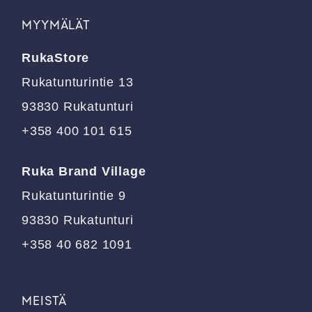
muunnelma.
muunnelma.
MYYMÄLÄT
Voit
Voit
tehdä
tehdä
RukaStore
valinnat
valinnat
tuotteen
tuotteen
Rukatunturintie 13
sivulla.
sivulla.
93830 Rukatunturi
+358 400 101 615
Ruka Brand Village
Rukatunturintie 9
93830 Rukatunturi
+358 40 682 1091
MEISTÄ