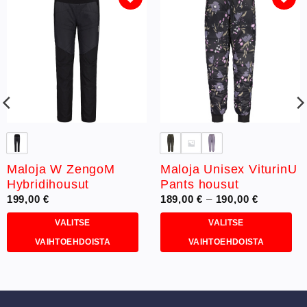
Lisää
Lisää
toivelistaan
toivelistaan
Maloja W ZengoM
Maloja Unisex ViturinU
Hybridihousut
Pants housut
Hintaluok
199,00
€
189,00
€
–
190,00
€
189,00 €
-
VALITSE
VALITSE
190,00 €
VAIHTOEHDOISTA
VAIHTOEHDOISTA
Tällä
Tällä
tuotteella
tuotteella
on
on
useampi
useampi