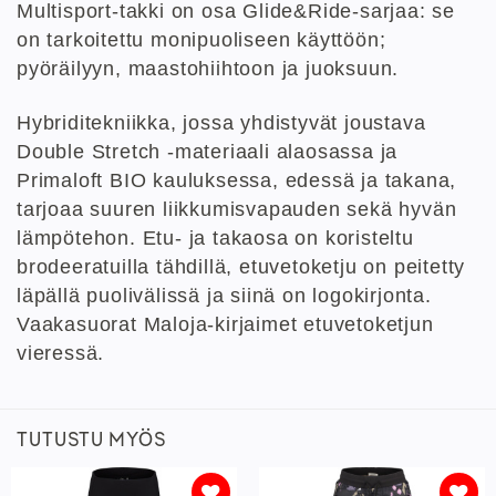
Multisport-takki on osa Glide&Ride-sarjaa: se
on tarkoitettu monipuoliseen käyttöön;
pyöräilyyn, maastohiihtoon ja juoksuun.
Hybriditekniikka, jossa yhdistyvät joustava
Double Stretch -materiaali alaosassa ja
Primaloft BIO kauluksessa, edessä ja takana,
tarjoaa suuren liikkumisvapauden sekä hyvän
lämpötehon. Etu- ja takaosa on koristeltu
brodeeratuilla tähdillä, etuvetoketju on peitetty
läpällä puolivälissä ja siinä on logokirjonta.
Vaakasuorat Maloja-kirjaimet etuvetoketjun
vieressä.
TUTUSTU MYÖS