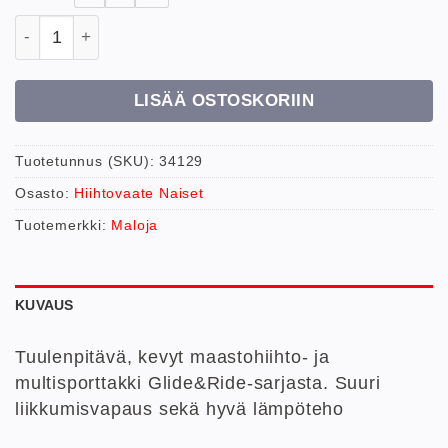
Maloja W Ribisel takki määrä
LISÄÄ OSTOSKORIIN
Tuotetunnus (SKU):
34129
Osasto:
Hiihtovaate Naiset
Tuotemerkki:
Maloja
KUVAUS
Tuulenpitävä, kevyt maastohiihto- ja
multisporttakki Glide&Ride-sarjasta. Suuri
liikkumisvapaus sekä hyvä lämpöteho