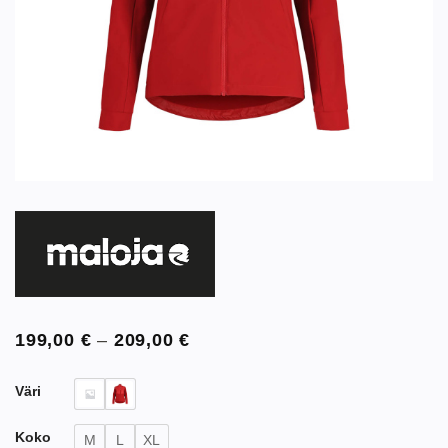
Hintaluokka:
199,00
€
–
209,00
€
199,00 €
-
209,00 €
Väri
Koko
M
L
XL