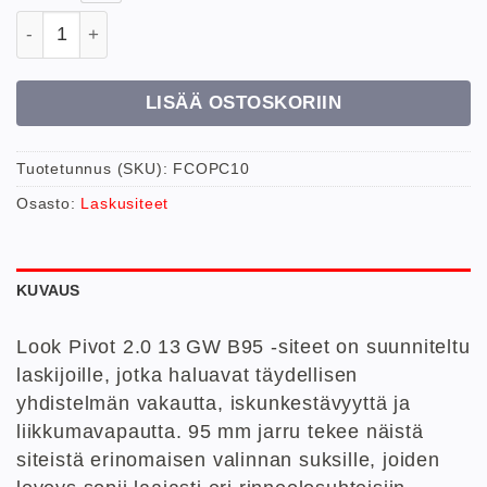
Look Pivot 2.0 13 GW B95 määrä
LISÄÄ OSTOSKORIIN
Tuotetunnus (SKU):
FCOPC10
Osasto:
Laskusiteet
KUVAUS
Look Pivot 2.0 13 GW B95 -siteet on suunniteltu
laskijoille, jotka haluavat täydellisen
yhdistelmän vakautta, iskunkestävyyttä ja
liikkumavapautta. 95 mm jarru tekee näistä
siteistä erinomaisen valinnan suksille, joiden