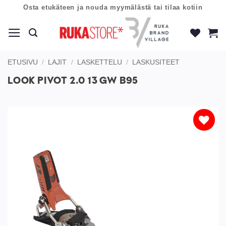
Skip
Osta etukäteen ja nouda myymälästä tai tilaa kotiin
to
content
ETUSIVU
/
LAJIT
/
LASKETTELU
/
LASKUSITEET
LOOK PIVOT 2.0 13 GW B95
Lisää
toivelistaan