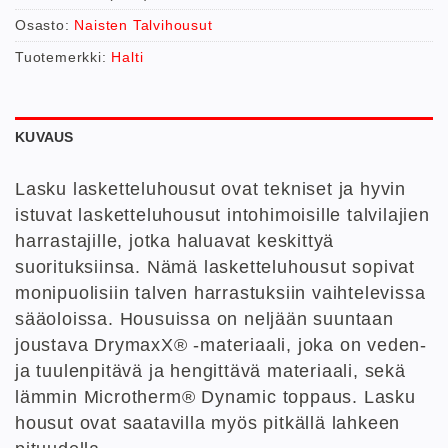
Osasto:
Naisten Talvihousut
Tuotemerkki:
Halti
KUVAUS
Lasku lasketteluhousut ovat tekniset ja hyvin
istuvat lasketteluhousut intohimoisille talvilajien
harrastajille, jotka haluavat keskittyä
suorituksiinsa. Nämä lasketteluhousut sopivat
monipuolisiin talven harrastuksiin vaihtelevissa
sääoloissa. Housuissa on neljään suuntaan
joustava DrymaxX® -materiaali, joka on veden-
ja tuulenpitävä ja hengittävä materiaali, sekä
lämmin Microtherm® Dynamic toppaus. Lasku
housut ovat saatavilla myös pitkällä lahkeen