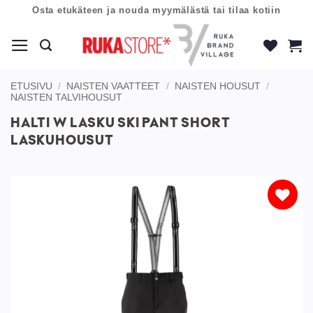
Skip
Osta etukäteen ja nouda myymälästä tai tilaa kotiin
to
content
ETUSIVU
/
NAISTEN VAATTEET
/
NAISTEN HOUSUT
/
NAISTEN TALVIHOUSUT
HALTI W LASKU SKI PANT SHORT
LASKUHOUSUT
Lisää
toivelistaan