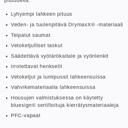
pituudella.
Lyhyempi lahkeen pituus
Veden- ja tuulenpitävä DrymaxX® -materiaali
Teipatut saumat
Vetoketjulliset taskut
Säädettävä vyötärökaitale ja vyönlenkit
Irrotettavat henkselit
Vetoketjut ja lumipussit lahkeensuissa
Vahvikemateriaalia lahkeensuissa
Housujen valmistuksessa on käytetty
bluesign® sertifioituja kierrätysmateriaaleja
PFC-vapaat