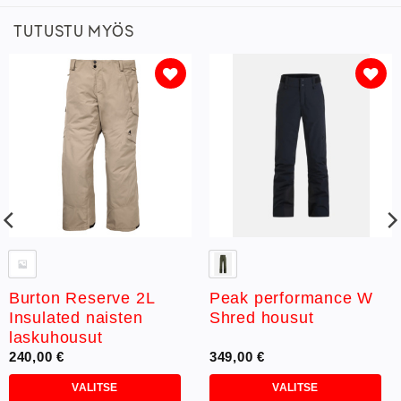
TUTUSTU MYÖS
Lisää
Lisää
toivelistaan
toivelistaan
Burton Reserve 2L
Peak performance W
Insulated naisten
Shred housut
laskuhousut
240,00
€
349,00
€
VALITSE
VALITSE