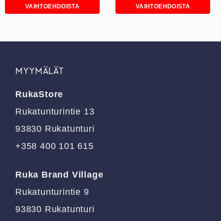
VAIHTOEHDOISTA
VAIHTOEHDOISTA
Tällä
Tällä
tuotteella
tuotteella
on
on
useampi
useampi
muunnelma.
muunnelma.
MYYMÄLÄT
Voit
Voit
tehdä
tehdä
RukaStore
valinnat
valinnat
tuotteen
tuotteen
Rukatunturintie 13
sivulla.
sivulla.
93830 Rukatunturi
+358 400 101 615
Ruka Brand Village
Rukatunturintie 9
93830 Rukatunturi