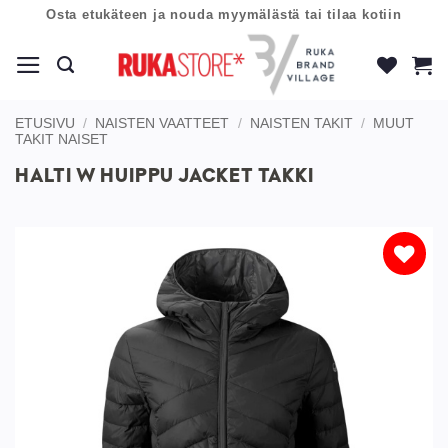
Skip
Osta etukäteen ja nouda myymälästä tai tilaa kotiin
to
content
ETUSIVU
/
NAISTEN VAATTEET
/
NAISTEN TAKIT
/
MUUT
TAKIT NAISET
HALTI W HUIPPU JACKET TAKKI
Lisää
toivelistaan