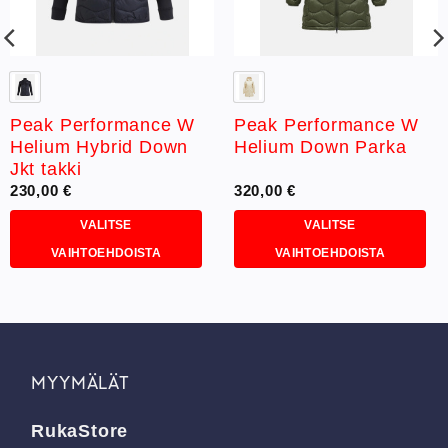
Peak Performance W
Peak Performance W
Helium Hybrid Down
Helium Down Parka
Jkt takki
230,00
€
320,00
€
VALITSE
VALITSE
VAIHTOEHDOISTA
VAIHTOEHDOISTA
Tällä
Tällä
tuotteella
tuotteella
on
on
useampi
useampi
muunnelma.
muunnelma.
MYYMÄLÄT
Voit
Voit
tehdä
tehdä
RukaStore
valinnat
valinnat