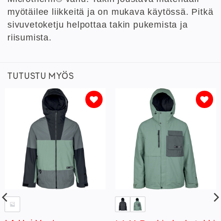
myötäilee liikkeitä ja on mukava käytössä. Pitkä
sivuvetoketju helpottaa takin pukemista ja
riisumista.
TUTUSTU MYÖS
Lisää
Lisää
toivelistaan
toivelistaan