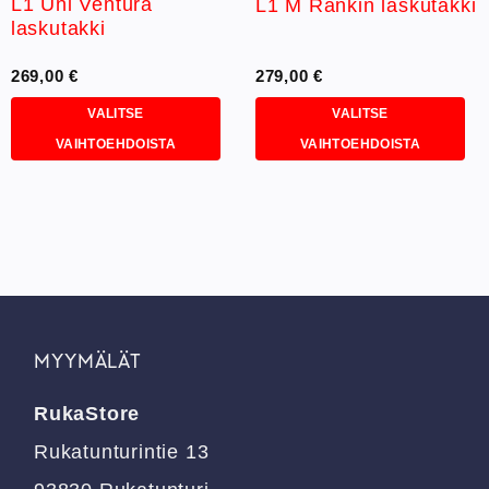
L1 Uni Ventura
L1 M Rankin laskutakki
laskutakki
269,00
€
279,00
€
VALITSE
VALITSE
VAIHTOEHDOISTA
VAIHTOEHDOISTA
Tällä
Tällä
tuotteella
tuotteella
on
on
useampi
useampi
muunnelma.
muunnelma.
Voit
Voit
tehdä
tehdä
valinnat
valinnat
MYYMÄLÄT
tuotteen
tuotteen
sivulla.
sivulla.
RukaStore
Rukatunturintie 13