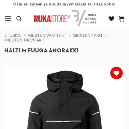
Skip
Osta etukäteen ja nouda myymälästä tai tilaa kotiin
to
content
ETUSIVU
/
MIESTEN VAATTEET
/
MIESTEN TAKIT
/
MIESTEN TALVITAKIT
HALTI M FUUGA ANORAKKI
Lisää
toivelistaan