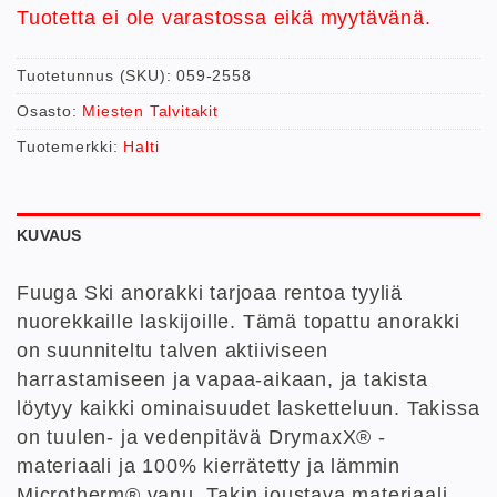
Tuotetta ei ole varastossa eikä myytävänä.
Tuotetunnus (SKU):
059-2558
Osasto:
Miesten Talvitakit
Tuotemerkki:
Halti
KUVAUS
Fuuga Ski anorakki tarjoaa rentoa tyyliä
nuorekkaille laskijoille. Tämä topattu anorakki
on suunniteltu talven aktiiviseen
harrastamiseen ja vapaa-aikaan, ja takista
löytyy kaikki ominaisuudet lasketteluun. Takissa
on tuulen- ja vedenpitävä DrymaxX® -
materiaali ja 100% kierrätetty ja lämmin
Microtherm® vanu. Takin joustava materiaali