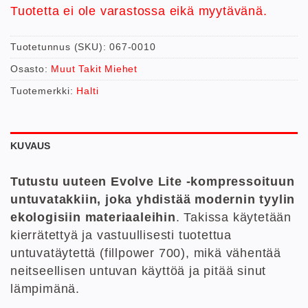
Tuotetta ei ole varastossa eikä myytävänä.
Tuotetunnus (SKU):
067-0010
Osasto:
Muut Takit Miehet
Tuotemerkki:
Halti
KUVAUS
Tutustu uuteen Evolve Lite -kompressoituun
untuvatakkiin, joka yhdistää modernin tyylin
ekologisiin materiaaleihin
. Takissa käytetään
kierrätettyä ja vastuullisesti tuotettua
untuvatäytettä (fillpower 700), mikä vähentää
neitseellisen untuvan käyttöä ja pitää sinut
lämpimänä.