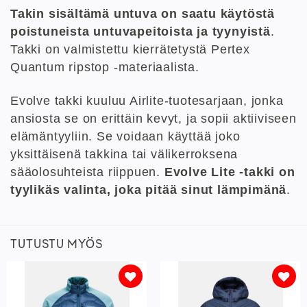
Takin sisältämä untuva on saatu käytöstä
poistuneista untuvapeitoista ja tyynyistä
.
Takki on valmistettu kierrätetystä Pertex
Quantum ripstop -materiaalista.
Evolve takki kuuluu Airlite-tuotesarjaan, jonka
ansiosta se on erittäin kevyt, ja sopii aktiiviseen
elämäntyyliin. Se voidaan käyttää joko
yksittäisenä takkina tai välikerroksena
sääolosuhteista riippuen.
Evolve Lite -takki on
tyylikäs valinta, joka pitää sinut lämpimänä
.
TUTUSTU MYÖS
Lisää
Lisää