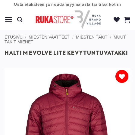
Skip
Osta etukäteen ja nouda myymälästä tai tilaa kotiin
to
content
ETUSIVU
/
MIESTEN VAATTEET
/
MIESTEN TAKIT
/
MUUT
TAKIT MIEHET
HALTI M EVOLVE LITE KEVYTUNTUVATAKKI
Lisää
toivelistaan