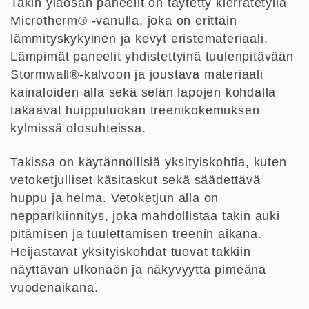
Takin yläosan paneelit on täytetty kierrätetyllä
Microtherm® -vanulla, joka on erittäin
lämmityskykyinen ja kevyt eristemateriaali.
Lämpimät paneelit yhdistettyinä tuulenpitävään
Stormwall®-kalvoon ja joustava materiaali
kainaloiden alla sekä selän lapojen kohdalla
takaavat huippuluokan treenikokemuksen
kylmissä olosuhteissa.
Takissa on käytännöllisiä yksityiskohtia, kuten
vetoketjulliset käsitaskut sekä säädettävä
huppu ja helma. Vetoketjun alla on
nepparikiinnitys, joka mahdollistaa takin auki
pitämisen ja tuulettamisen treenin aikana.
Heijastavat yksityiskohdat tuovat takkiin
näyttävän ulkonäön ja näkyvyyttä pimeänä
vuodenaikana.