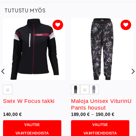
TUTUSTU MYÖS
Lisää
Lisää
toivelistaan
toivelistaan
Maloja Unisex ViturinU
Swix W Focus takki
Pants housut
Hintaluok
140,00
€
189,00
€
–
190,00
€
189,00 €
-
VALITSE
VALITSE
190,00 €
VAIHTOEHDOISTA
VAIHTOEHDOISTA