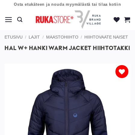
Skip
Osta etukäteen ja nouda myymälästä tai tilaa kotiin
to
content
ETUSIVU
/
LAJIT
/
MAASTOHIIHTO
/
HIIHTOVAATE NAISET
HAL W+ HANKI WARM JACKET HIIHTOTAKKI
Lisää
toivelistaan