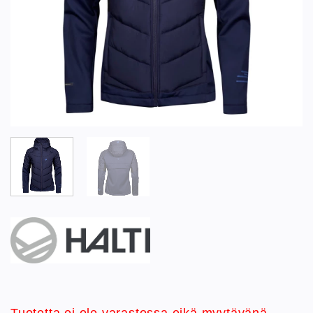
Tuotetta ei ole varastossa eikä myytävänä.