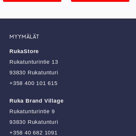
Tällä
Tällä
tuotteella
tuotteella
on
on
useampi
useampi
muunnelma.
muunnelma.
MYYMÄLÄT
Voit
Voit
tehdä
tehdä
RukaStore
valinnat
valinnat
tuotteen
tuotteen
Rukatunturintie 13
sivulla.
sivulla.
93830 Rukatunturi
+358 400 101 615
Ruka Brand Village
Rukatunturintie 9
93830 Rukatunturi
+358 40 682 1091