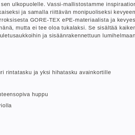
ja sen ulkopuolelle. Vassi-mallistostamme inspiraat
seksi ja samalla riittävän monipuoliseksi kevyeen l
kerroksisesta GORE-TEX ePE-materiaalista ja kevyest
imänä, mutta ei tee oloa tukalaksi. Se sisältää kai
uuletusaukkoihin ja sisäänrakennettuun lumihelmaan
ri rintatasku ja yksi hihatasku avainkortille
yhteensopiva huppu
iolla