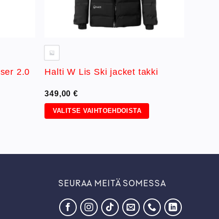
ser 2.0
Halti W Lis Ski jacket takki
349,00
€
VALITSE VAIHTOEHDOISTA
Tällä
tuotteella
on
useampi
muunnelma.
Voit
SEURAA MEITÄ SOMESSA
tehdä
valinnat
tuotteen