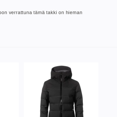
toon verrattuna tämä takki on hieman
Lisää
Lisää
ivelistaan
toivelistaan