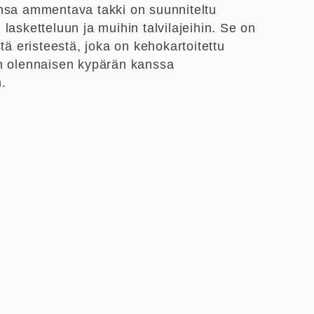
ionsa ammentava takki on suunniteltu
asketteluun ja muihin talvilajeihin. Se on
ä eristeestä, joka on kehokartoitettu
ken olennaisen kypärän kanssa
.