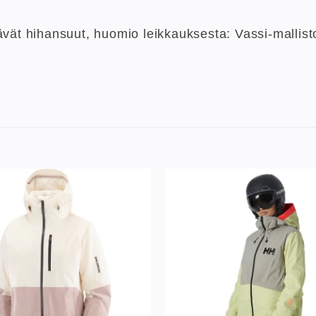
tävät hihansuut, huomio leikkauksesta: Vassi-mallis
Lisää
toivelistaan
to