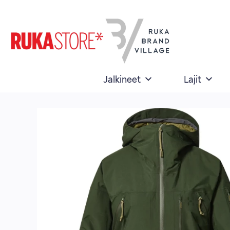
Skip
to
content
Jalkineet
Lajit