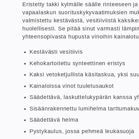
Eristetty takki kylmälle säälle rinteeseen 
vapaalaskun suorituskykyvaatimuksien mukai
valmistettu kestävästä, vesitiiviistä kaksi
huolellisesti. Se pitää sinut varmasti lämp
yhteensopivasta hupusta vinoihin kainalot
Kestävästi vesitiivis
Kehokartoitettu synteettinen eristys
Kaksi vetoketjullista käsitaskua, yksi suu
Kainaloissa vinot tuuletusaukot
Säädettävä, laskuttelukypärän kanssa 
Sisäänrakennettu lumihelma tarttumakuv
Säädettävä helma
Pystykaulus, jossa pehmeä leukasuoja