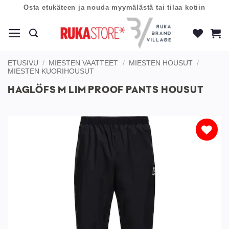
Skip
Osta etukäteen ja nouda myymälästä tai tilaa kotiin
to
content
ETUSIVU
/
MIESTEN VAATTEET
/
MIESTEN HOUSUT
/
MIESTEN KUORIHOUSUT
HAGLÖFS M LIM PROOF PANTS HOUSUT
Lisää
toivelistaan