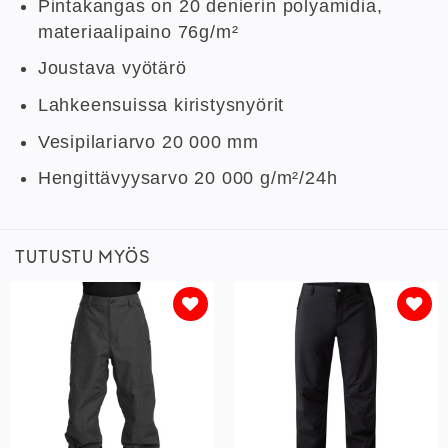
Pintakangas on 20
denierin
polyamidia
,
materiaalipaino 76g/m²
Joustava vyötärö
Lahkeensuissa kiristysnyörit
Vesipilariarvo
20 000 mm
Hengittävyysarvo
20 000 g/m²/24h
TUTUSTU MYÖS
Lisää
Lisää
toivelistaan
toivelistaan