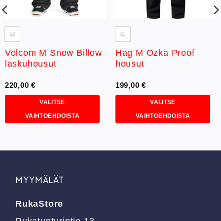
Volcom M Snow Billow
Hag M Ozka Proof
laskuhousut
housut
220,00
€
199,00
€
VALITSE
VALITSE
VAIHTOEHDOISTA
VAIHTOEHDOISTA
Tällä
Tällä
tuotteella
tuotteella
on
on
useampi
useampi
muunnelma.
muunnelma.
MYYMÄLÄT
Voit
Voit
tehdä
tehdä
RukaStore
valinnat
valinnat
tuotteen
tuotteen