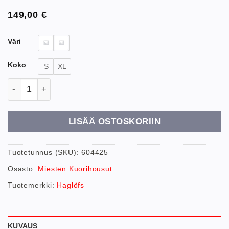
149,00
€
Väri
Koko
S
XL
Haglöfs M Lim Proof Pants housut määrä
LISÄÄ OSTOSKORIIN
Tuotetunnus (SKU):
604425
Osasto:
Miesten Kuorihousut
Tuotemerkki:
Haglöfs
KUVAUS