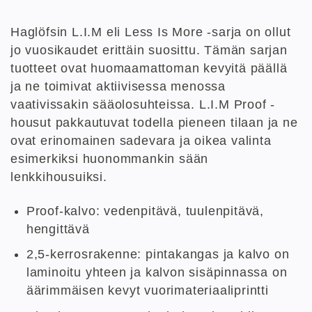
Haglöfsin L.I.M eli Less Is More -sarja on ollut
jo vuosikaudet erittäin suosittu. Tämän sarjan
tuotteet ovat huomaamattoman kevyitä päällä
ja ne toimivat aktiivisessa menossa
vaativissakin sääolosuhteissa. L.I.M Proof -
housut pakkautuvat todella pieneen tilaan ja ne
ovat erinomainen sadevara ja oikea valinta
esimerkiksi huonommankin sään
lenkkihousuiksi.
Proof-kalvo: vedenpitävä, tuulenpitävä,
hengittävä
2,5-kerrosrakenne
: pintakangas ja kalvo on
laminoitu yhteen ja kalvon sisäpinnassa on
äärimmäisen kevyt vuorimateriaaliprintti