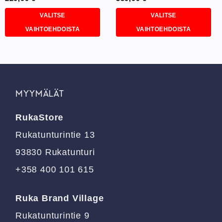
VALITSE
VALITSE
VAIHTOEHDOISTA
VAIHTOEHDOISTA
Tällä
Tällä
tuotteella
tuotteella
on
on
useampi
useampi
muunnelma.
muunnelma.
MYYMÄLÄT
Voit
Voit
tehdä
tehdä
RukaStore
valinnat
valinnat
tuotteen
tuotteen
Rukatunturintie 13
sivulla.
sivulla.
93830 Rukatunturi
+358 400 101 615
Ruka Brand Village
Rukatunturintie 9