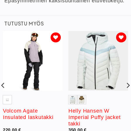
Epäsymmetrinen kaksisuuntainen etuvetoketju.
TUTUSTU MYÖS
Lisää
Lisää
toivelistaan
toivelistaan
Volcom Agate
Helly Hansen W
Insulated laskutakki
Imperial Puffy jacket
takki
220,00
€
350,00
€