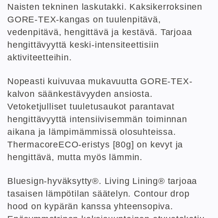
Naisten tekninen laskutakki. Kaksikerroksinen
GORE-TEX-kangas on tuulenpitävä,
vedenpitävä, hengittävä ja kestävä. Tarjoaa
hengittävyyttä keski-intensiteettisiin
aktiviteetteihin.
Nopeasti kuivuvaa mukavuutta GORE-TEX-
kalvon säänkestävyyden ansiosta.
Vetoketjulliset tuuletusaukot parantavat
hengittävyyttä intensiivisemmän toiminnan
aikana ja lämpimämmissä olosuhteissa.
ThermacoreECO-eristys [80g] on kevyt ja
hengittävä, mutta myös lämmin.
Bluesign-hyväksytty®. Living Lining® tarjoaa
tasaisen lämpötilan säätelyn. Contour drop
hood on kypärän kanssa yhteensopiva.