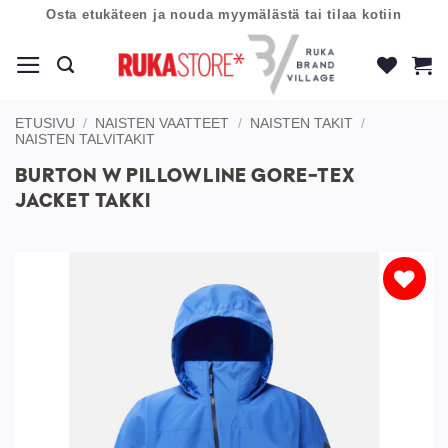
Skip
Osta etukäteen ja nouda myymälästä tai tilaa kotiin
to
content
ETUSIVU
/
NAISTEN VAATTEET
/
NAISTEN TAKIT
/
NAISTEN TALVITAKIT
BURTON W PILLOWLINE GORE-TEX
JACKET TAKKI
Lisää
toivelistaan