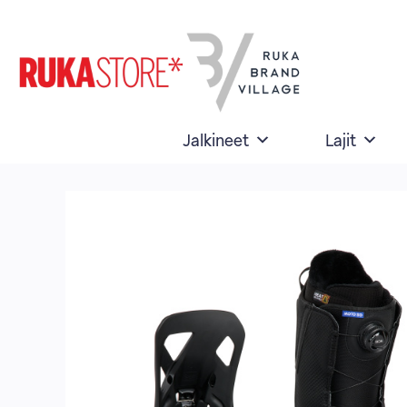
Skip
to
content
Jalkineet
Lajit