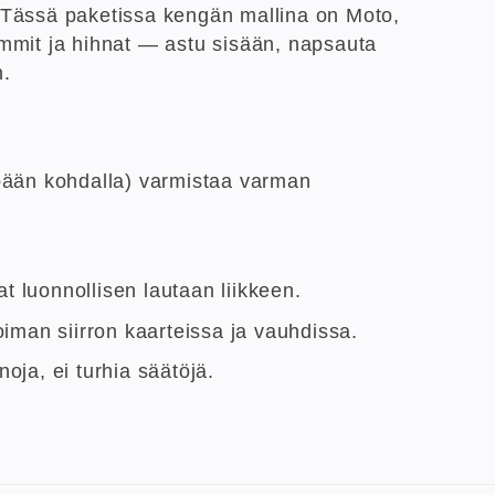
 Tässä paketissa kengän mallina on Moto,
remmit ja hihnat — astu sisään, napsauta
n.
apään kohdalla) varmistaa varman
t luonnollisen lautaan liikkeen.
oiman siirron kaarteissa ja vauhdissa.
noja, ei turhia säätöjä.