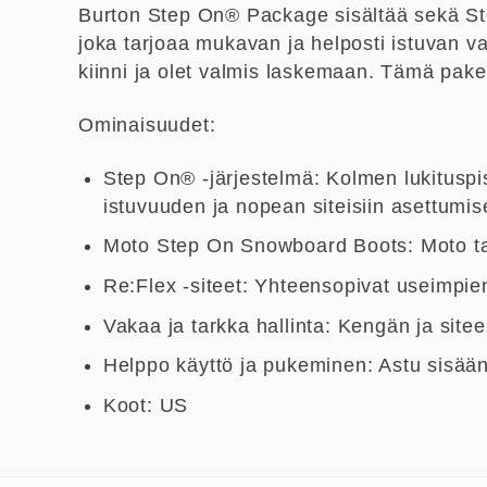
Burton Step On® Package sisältää sekä Ste
joka tarjoaa mukavan ja helposti istuvan va
kiinni ja olet valmis laskemaan. Tämä paket
Ominaisuudet:
Step On® -järjestelmä: Kolmen lukituspi
istuvuuden ja nopean siteisiin asettumis
Moto Step On Snowboard Boots: Moto ta
Re:Flex -siteet: Yhteensopivat useimpien 
Vakaa ja tarkka hallinta: Kengän ja site
Helppo käyttö ja pukeminen: Astu sisään, n
Koot: US