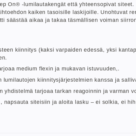
p On® -lumilautakengät että yhteensopivat siteet.
ihtoehdon kaiken tasoisille laskijoille. Unohtuvat 
ti säästää aikaa ja takaa täsmällisen voiman siirro
steen kiinnitys (kaksi varpaiden edessä, yksi kant
en.
rjoaa medium flexin ja mukavan istuvuuden,.
lumilautojen kiinnitysjärjestelmien kanssa ja salliva
en yhdistelmä tarjoaa tarkan reagoinnin ja varman v
apsauta siteisiin ja aloita lasku – ei solkia, ei hih