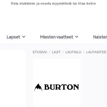
Osta etukäteen ja nouda myymälästä tai tilaa kotiin
Lapset
Miesten vaatteet
Naiste
ETUSIVU
/
LAJIT
/
LAUTAILU
/
LAUTASITEE
Lisää
toivelistaan