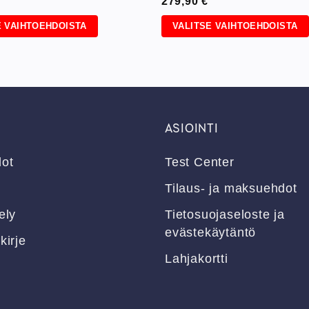
279,90
€
E VAIHTOEHDOISTA
VALITSE VAIHTOEHDOISTA
Tällä
a
tuotteella
on
useampi
ma.
muunnelma.
Voit
ASIOINTI
tehdä
valinnat
dot
Test Center
tuotteen
sivulla.
Tilaus- ja maksuehdot
ely
Tietosuojaseloste ja
evästekäytäntö
kirje
Lahjakortti