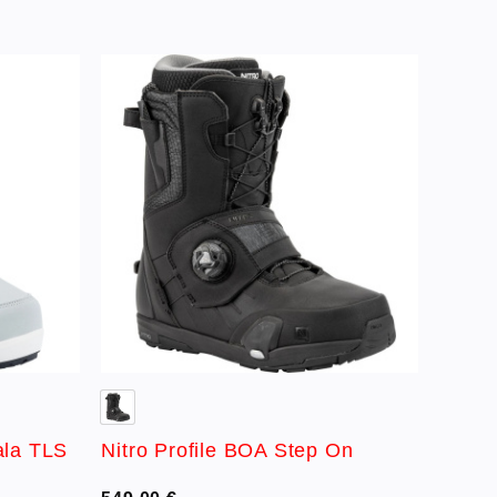
Lisää
Lisää
ivelistaan
toivelistaan
ala TLS
Nitro Profile BOA Step On