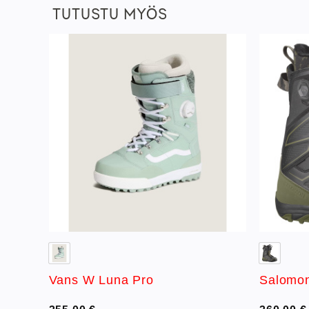
TUTUSTU MYÖS
sää
Lisää
istaan
toivelistaan
Vans W Luna Pro
Salomo