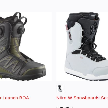
Lisää
toivelistaan
to
n Launch BOA
Nitro W Snowboards Sc