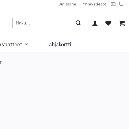
Uutiskirje
Yhteystiedot
Etsi:
n vaatteet
Lahjakortti
T