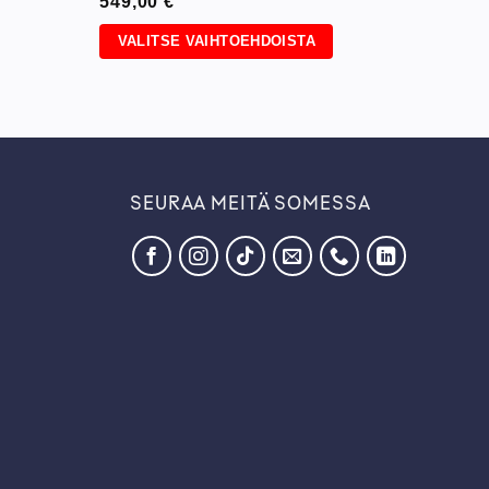
549,00
€
VALITSE VAIHTOEHDOISTA
Tällä
tuotteella
on
useampi
muunnelma.
Voit
SEURAA MEITÄ SOMESSA
tehdä
valinnat
tuotteen
sivulla.