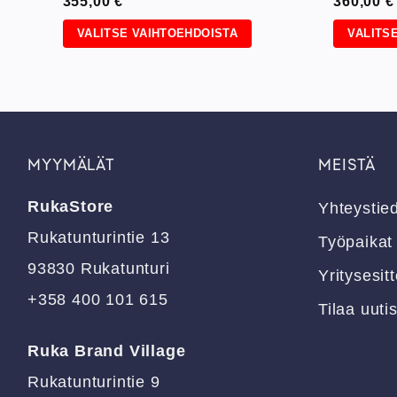
355,00
€
360,00
€
VALITSE VAIHTOEHDOISTA
VALITS
Tällä
Tällä
tuotteella
tuotteell
on
on
useampi
useampi
muunnelma.
muunnel
Voit
Voit
MYYMÄLÄT
MEISTÄ
tehdä
tehdä
valinnat
valinnat
RukaStore
Yhteystie
tuotteen
tuotteen
Rukatunturintie 13
sivulla.
sivulla.
Työpaikat
93830 Rukatunturi
Yritysesitt
+358 400 101 615
Tilaa uutis
Ruka Brand Village
Rukatunturintie 9