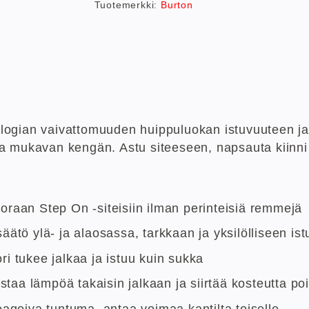
Tuotemerkki:
Burton
logian vaivattomuuden huippuluokan istuvuuteen ja
a mukavan kengän. Astu siteeseen, napsauta kiinni 
raan Step On -siteisiin ilman perinteisiä remmejä
ätö ylä- ja alaosassa, tarkkaan ja yksilölliseen is
i tukee jalkaa ja istuu kuin sukka
a lämpöä takaisin jalkaan ja siirtää kosteutta po
agoiva tuntuma, antaa voimaa kantilta toiselle