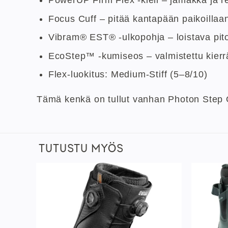
Focus Cuff – pitää kantapään paikoillaan
Vibram® EST® -ulkopohja – loistava pito
EcoStep™ -kumiseos – valmistettu kierr
Flex-luokitus: Medium-Stiff (5–8/10)
Tämä kenkä on tullut vanhan Photon Step O
TUTUSTU MYÖS
sää
Lisää
istaan
toivelistaan