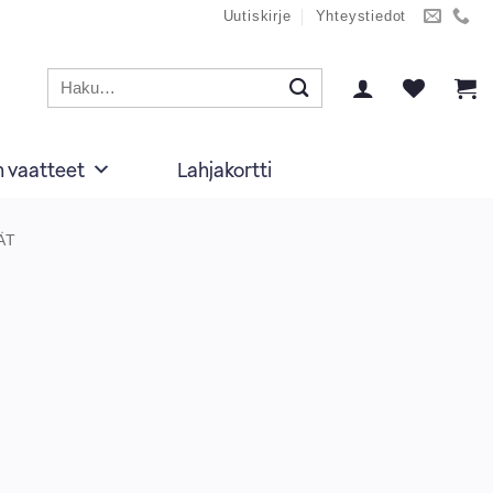
Uutiskirje
Yhteystiedot
Etsi:
n vaatteet
Lahjakortti
ÄT