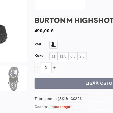
BURTON M HIGHSHOT
490,00
€
Väri
Koko
11
11,5
8,5
9,5
Burton M Highshot X Step On määrä
LISÄÄ OSTO
Tuotetunnus (SKU):
302961
Osasto:
Lautakengät