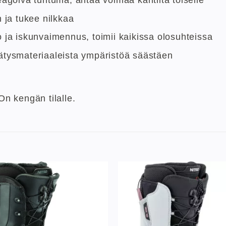
 ja tukee nilkkaa
 ja iskunvaimennus, toimii kaikissa olosuhteissa
ätysmateriaaleista ympäristöä säästäen
n kengän tilalle.
Lisää
toivelistaan
to