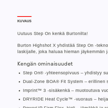
KUVAUS
Uutuus Step On kenkä Burtonilta!
Burton Highshot X yhdistää Step On ‑tekno
laskijalle, joka haluaa hieman jäykemmän j
Kengän ominaisuudet
Step On® -yhteensopivuus – yhdistyy suo
Dual-Zone BOA® Fit System – erillinen sä
Imprint™ 3 -sisäkenkä – muotoutuva vuor
DRYRIDE Heat Cycle™ -vuoraus – heijasta
PowerUP Firm Flex -kieli – jämäkkä ja re