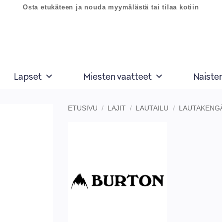
Osta etukäteen ja nouda myymälästä tai tilaa kotiin
Lapset
Miesten vaatteet
Naiste
ETUSIVU
/
LAJIT
/
LAUTAILU
/
LAUTAKENG
Lisää
toivelistaan