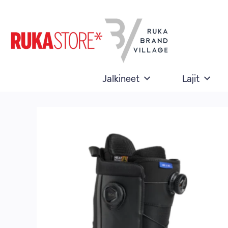
Skip
to
content
Jalkineet
Lajit