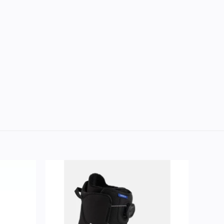
Lisää
Lisää
ivelistaan
toivelistaan