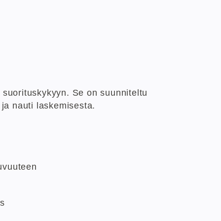
 suorituskykyyn. Se on suunniteltu
ja nauti laskemisesta.
tuvuuteen
is