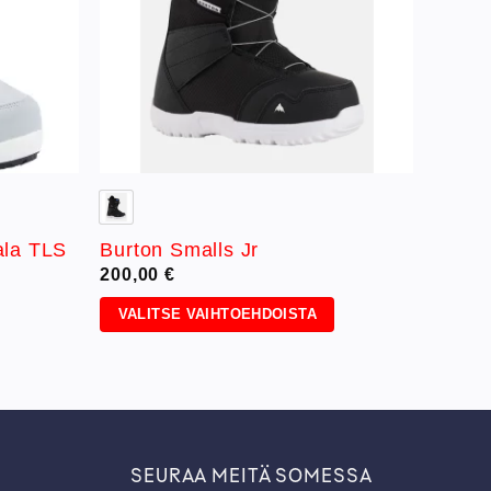
ala TLS
Burton Smalls Jr
200,00
€
VALITSE VAIHTOEHDOISTA
Tällä
tuotteella
on
useampi
muunnelma.
Voit
SEURAA MEITÄ SOMESSA