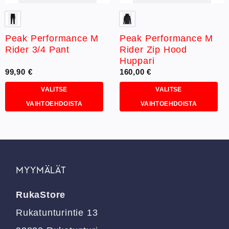
Peak Performance M
Peak Performance M
Rider 3/4 Pant
Rider Zip Hood
Huppari
99,90
€
160,00
€
VALITSE
VALITSE
VAIHTOEHDOISTA
VAIHTOEHDOISTA
Tällä
Tällä
tuotteella
tuotteella
on
on
useampi
useampi
muunnelma.
muunnelma.
MYYMÄLÄT
Voit
Voit
tehdä
tehdä
RukaStore
valinnat
valinnat
tuotteen
tuotteen
Rukatunturintie 13
sivulla.
sivulla.