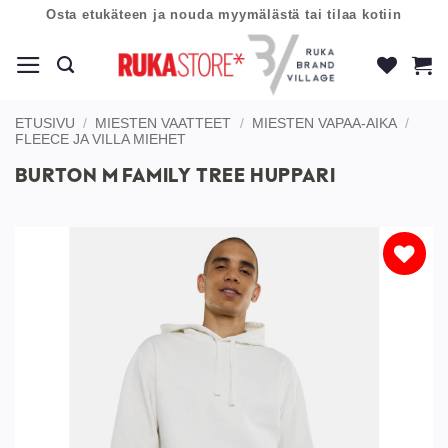
Skip
Osta etukäteen ja nouda myymälästä tai tilaa kotiin
to
content
ETUSIVU
/
MIESTEN VAATTEET
/
MIESTEN VAPAA-AIKA
/
FLEECE JA VILLA MIEHET
BURTON M FAMILY TREE HUPPARI
Lisää
toivelistaan