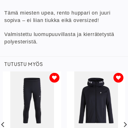
Tämä miesten upea, rento huppari on juuri
sopiva – ei liian tiukka eikä oversized!
Valmistettu luomupuuvillasta ja kierrätetystä
polyesteristä.
TUTUSTU MYÖS
Lisää
Lisää
toivelistaan
toivelistaan