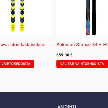
rows atris laskusukset
Salomon Stance 84 + M1
659,00
€
E VAIHTOEHDOISTA
VALITSE VAIHTOEHDOISTA
Tällä
a
tuotteella
on
useampi
ma.
muunnelma.
Voit
tehdä
ASIOINTI