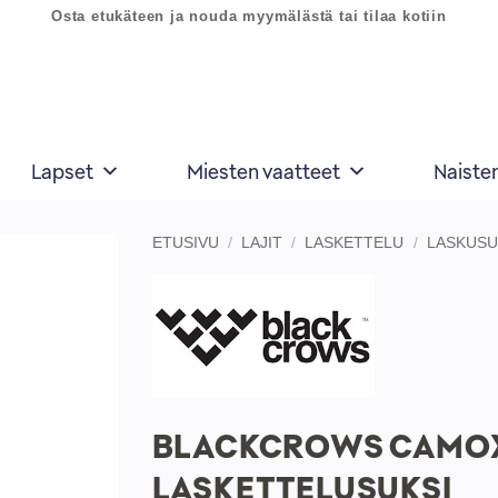
Osta etukäteen ja nouda myymälästä tai tilaa kotiin
Lapset
Miesten vaatteet
Naiste
ETUSIVU
/
LAJIT
/
LASKETTELU
/
LASKUSU
Lisää
toivelistaan
BLACKCROWS CAMOX
LASKETTELUSUKSI