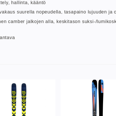
tely, hallinta, kääntö
akaus suurella nopeudella, tasapaino lujuuden ja o
en camber jalkojen alla, keskitason suksi-/lumikos
iantava
Lisää
toivelistaan
to