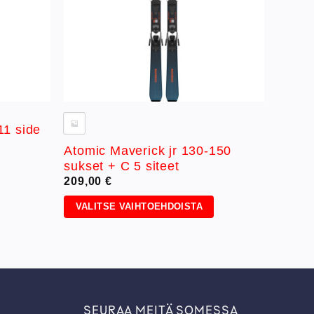
1 side
Atomic Maverick jr 130-150
sukset + C 5 siteet
209,00
€
VALITSE VAIHTOEHDOISTA
Tällä
tuotteella
on
useampi
muunnelma.
Voit
SEURAA MEITÄ SOMESSA