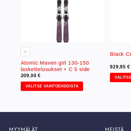
cm +
Black C
Atomic Maven girl 130-150
929,95
€
laskettelusukset + C 5 side
209,00
€
VALITS
Tällä
VALITSE VAIHTOEHDOISTA
tuotteell
Tällä
on
tuotteella
useampi
on
muunnel
useampi
Voit
muunnelma.
tehdä
Voit
MYYMÄLÄT
MEISTÄ