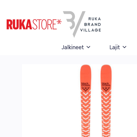
Skip
to
content
Jalkineet
Lajit