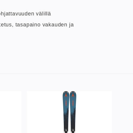
hjattavuuden välillä
ketus, tasapaino vakauden ja
Lisää
Lisää
ivelistaan
toivelistaan