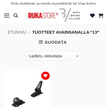
Skip
Osta etukäteen ja nouda myymälästä tai tilaa kotiin
to
content
ETUSIVU
/
TUOTTEET AVAINSANALLA “13”
SUODATA
Lisää
toivelistaan