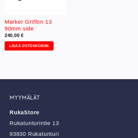
Marker Griffon 13
90mm side
240,00
€
LISÄÄ OSTOSKORIIN
MYYMÄLÄT
RukaStore
Rukatunturintie 13
93830 Rukatunturi